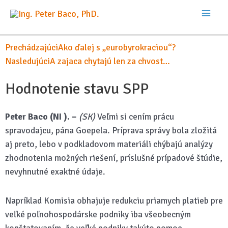
Prechádzajúci
Ako ďalej s „eurobyrokraciou“?
Nasledujúci
A zajaca chytajú len za chvost…
Hodnotenie stavu SPP
Peter Baco (NI ). –
(SK)
Veľmi si cením prácu
spravodajcu, pána Goepela. Príprava správy bola zložitá
aj preto, lebo v podkladovom materiáli chýbajú analýzy
zhodnotenia možných riešení, príslušné prípadové štúdie,
nevyhnutné exaktné údaje.
Napríklad Komisia obhajuje redukciu priamych platieb pre
veľké poľnohospodárske podniky iba všeobecným