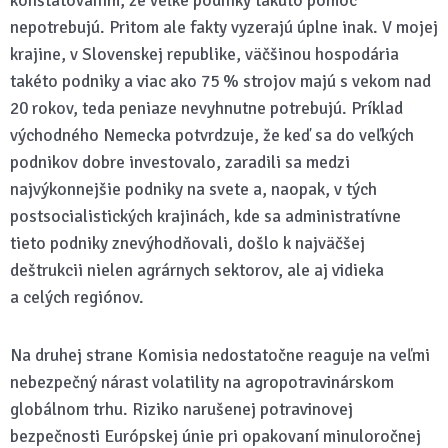
konštatovaním, že veľké podniky takúto pomoc
nepotrebujú. Pritom ale fakty vyzerajú úplne inak. V mojej
krajine, v Slovenskej republike, väčšinou hospodária
takéto podniky a viac ako 75 % strojov majú s vekom nad
20 rokov, teda peniaze nevyhnutne potrebujú. Príklad
východného Nemecka potvrdzuje, že keď sa do veľkých
podnikov dobre investovalo, zaradili sa medzi
najvýkonnejšie podniky na svete a, naopak, v tých
postsocialistických krajinách, kde sa administratívne
tieto podniky znevýhodňovali, došlo k najväčšej
deštrukcii nielen agrárnych sektorov, ale aj vidieka
a celých regiónov.
Na druhej strane Komisia nedostatočne reaguje na veľmi
nebezpečný nárast volatility na agropotravinárskom
globálnom trhu. Riziko narušenej potravinovej
bezpečnosti Európskej únie pri opakovaní minuloročnej