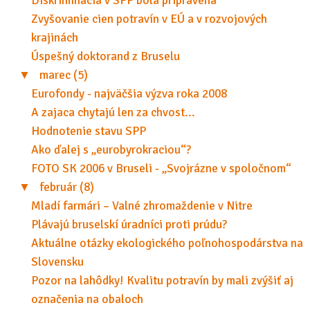
Diskriminácia v SPP bola pripravená
Zvyšovanie cien potravín v EÚ a v rozvojových
krajinách
Úspešný doktorand z Bruselu
▼
marec (5)
Eurofondy - najväčšia výzva roka 2008
A zajaca chytajú len za chvost...
Hodnotenie stavu SPP
Ako ďalej s „eurobyrokraciou“?
FOTO SK 2006 v Bruseli - „Svojrázne v spoločnom“
▼
február (8)
Mladí farmári – Valné zhromaždenie v Nitre
Plávajú bruselskí úradníci proti prúdu?
Aktuálne otázky ekologického poľnohospodárstva na
Slovensku
Pozor na lahôdky! Kvalitu potravín by mali zvýšiť aj
označenia na obaloch