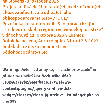
na Slovensku, október 2023
Projekt aplikácie štandardných medzinárodných
ukazovateľov Trvalo udržateľného
obhospodarovania lesov /TUOL/
Poznámka ku konferencii „Spolupráca krajín
stredoeurópskeho regiónu vo vidieckej turistike“
v dňoch 9. až 11. októbra 2023 v Lesnici.
Roľnícka beseda, Agrokomplex Nitra 17.8.2023 –
podklad pre diskusiu ministrov
pôdohospodárstva SR
Warning
: Undefined array key "include-or-exclude" in
/data/b/a/ba9c94ca-922b-49b2-8630-
6e324637e7b2/peterbaco.sk/web/wp-
content/plugins/jquery-archive-list-
widget/classes/class-jq-archive-list-widget.php
on
line
398