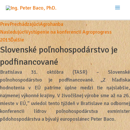
Preskočiť
na
Mai
obsah
Prev
Prechádzajúci
Agrohanba
Men
Nasledujúci
Vystúpenie na konferencii Agroprogress
2015
Ďalšie
Slovenské poľnohospodárstvo je
podfinancované
Bratislava 31. októbra (TASR) – Slovenské
poľnohospodárstvo je podfinancované. „Z hľadiska
hodnotenia v EÚ patríme úplne medzi tie najslabšie,
najmenej výkonné krajiny. V živočíšnej výrobe sme až na 26.
mieste v EÚ,“ uviedol tento týždeň v Bratislave na odbornej
konferencii lídrov poľnohospodárstva exminister
pôdohospodárstva a bývalý europoslanec Peter Baco.