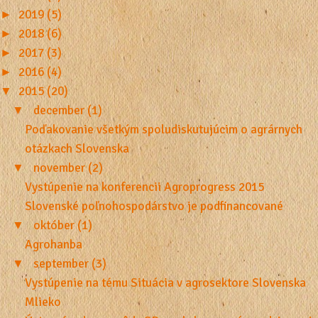
►
2019 (5)
►
2018 (6)
►
2017 (3)
►
2016 (4)
▼
2015 (20)
▼
december (1)
Poďakovanie všetkým spoludiskutujúcim o agrárnych
otázkach Slovenska
▼
november (2)
Vystúpenie na konferencii Agroprogress 2015
Slovenské poľnohospodárstvo je podfinancované
▼
október (1)
Agrohanba
▼
september (3)
Vystúpenie na tému Situácia v agrosektore Slovenska
Mlieko