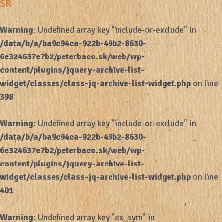
SR
Warning
: Undefined array key "include-or-exclude" in
/data/b/a/ba9c94ca-922b-49b2-8630-
6e324637e7b2/peterbaco.sk/web/wp-
content/plugins/jquery-archive-list-
widget/classes/class-jq-archive-list-widget.php
on line
398
Warning
: Undefined array key "include-or-exclude" in
/data/b/a/ba9c94ca-922b-49b2-8630-
6e324637e7b2/peterbaco.sk/web/wp-
content/plugins/jquery-archive-list-
widget/classes/class-jq-archive-list-widget.php
on line
401
Warning
: Undefined array key "ex_sym" in