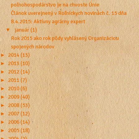
poľnohospodárstvo je na chvoste Únie
Článok uverejnený v Roľníckych novinách č. 15 dňa
8.4.2015: Aktívny agrárny expert
▼
január (1)
Rok 2015 ako rok pôdy vyhlásený Organizáciou
spojených národov
►
2014 (13)
►
2013 (10)
►
2012 (14)
►
2011 (7)
►
2010 (6)
►
2009 (40)
►
2008 (53)
►
2007 (12)
►
2006 (14)
►
2005 (18)
►
2004 (2)