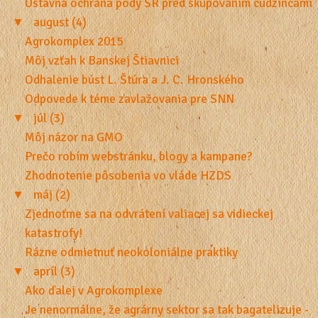
Ústavná ochrana pôdy SR pred skupovaním cudzincami
▼
august (4)
Agrokomplex 2015
Môj vzťah k Banskej Štiavnici
Odhalenie búst L. Štúra a J. C. Hronského
Odpovede k téme zavlažovania pre SNN
▼
júl (3)
Môj názor na GMO
Prečo robím webstránku, blogy a kampane?
Zhodnotenie pôsobenia vo vláde HZDS
▼
máj (2)
Zjednoťme sa na odvrátení valiacej sa vidieckej
katastrofy!
Rázne odmietnuť neokoloniálne praktiky
▼
apríl (3)
Ako ďalej v Agrokomplexe
Je nenormálne, že agrárny sektor sa tak bagatelizuje -