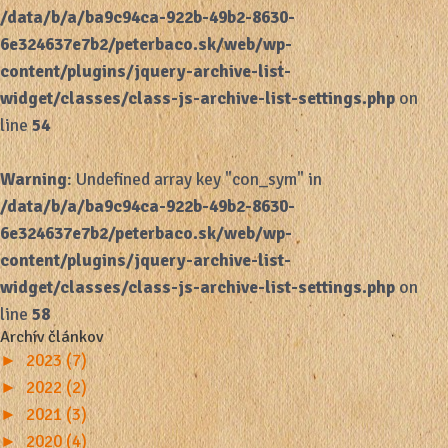
/data/b/a/ba9c94ca-922b-49b2-8630-
6e324637e7b2/peterbaco.sk/web/wp-
content/plugins/jquery-archive-list-
widget/classes/class-js-archive-list-settings.php
on
line
54
Warning
: Undefined array key "con_sym" in
/data/b/a/ba9c94ca-922b-49b2-8630-
6e324637e7b2/peterbaco.sk/web/wp-
content/plugins/jquery-archive-list-
widget/classes/class-js-archive-list-settings.php
on
line
58
Archív článkov
►
2023 (7)
►
2022 (2)
►
2021 (3)
►
2020 (4)