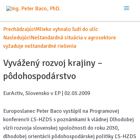
Prechádzajúci
Mlieko vyhnalo ľudí do ulíc
Nasledujúci
Neštandardná situácia v agrosektore
vyžaduje neštandardné riešenia
Vyvážený rozvoj krajiny –
pôdohospodárstvo
EurActiv, Slovensko v EP | 02.03.2009
Europoslanec Peter Baco vystúpil na Programovej
konferencii ĽS-HZDS s poznámkami k vládnej Dlhodobej
vízii rozvoja slovenskej spoločnosti do roku 2030,
dlhodobej orientácii pôdohospodárskej politiky ĽS-HZDS