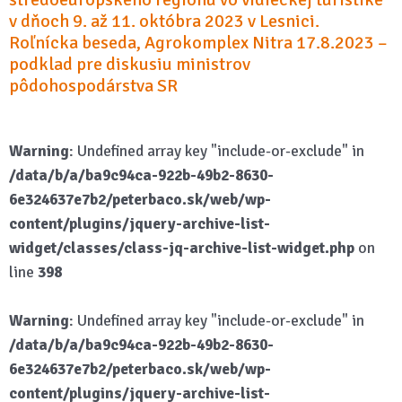
v dňoch 9. až 11. októbra 2023 v Lesnici.
Roľnícka beseda, Agrokomplex Nitra 17.8.2023 –
podklad pre diskusiu ministrov
pôdohospodárstva SR
Warning
: Undefined array key "include-or-exclude" in
/data/b/a/ba9c94ca-922b-49b2-8630-
6e324637e7b2/peterbaco.sk/web/wp-
content/plugins/jquery-archive-list-
widget/classes/class-jq-archive-list-widget.php
on
line
398
Warning
: Undefined array key "include-or-exclude" in
/data/b/a/ba9c94ca-922b-49b2-8630-
6e324637e7b2/peterbaco.sk/web/wp-
content/plugins/jquery-archive-list-