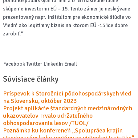
poľnohospodárskych fariem a o ich následné lacné
skúpenie investormi EÚ – 15. Tento zámer je neskrývane
prezentovaný napr. Inštitútom pre ekonomické štúdie vo
Viedni ako legitímny biznis na ktorom EÚ -15 ide dobre
zarobiť.“
Facebook
Twitter
LinkedIn
Email
Súvisiace články
Príspevok k Storočnici pôdohospodárskych vied
na Slovensku, október 2023
Projekt aplikácie štandardných medzinárodných
ukazovateľov Trvalo udržateľného
obhospodarovania lesov /TUOL/
Poznámka ku konferencii „Spolupráca krajín
stredoeurópskeho regiónu vo vidieckej turistike“