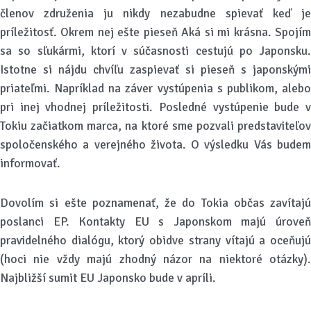
členov združenia ju nikdy nezabudne spievať keď je
príležitosť. Okrem nej ešte pieseň Aká si mi krásna. Spojím
sa so sľukármi, ktorí v súčasnosti cestujú po Japonsku.
Istotne si nájdu chvíľu zaspievať si pieseň s japonskými
priateľmi. Napríklad na záver vystúpenia s publikom, alebo
pri inej vhodnej príležitosti. Posledné vystúpenie bude v
Tokiu začiatkom marca, na ktoré sme pozvali predstaviteľov
spoločenského a verejného života. O výsledku Vás budem
informovať.
Dovolím si ešte poznamenať, že do Tokia občas zavítajú
poslanci EP. Kontakty EU s Japonskom majú úroveň
pravidelného dialógu, ktorý obidve strany vítajú a oceňujú
(hoci nie vždy majú zhodný názor na niektoré otázky).
Najbližší sumit EU Japonsko bude v apríli.