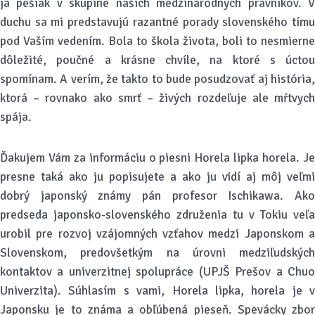
ja pešiak v skupine našich medzinárodných právnikov. V
duchu sa mi predstavujú razantné porady slovenského tímu
pod Vaším vedením. Bola to škola života, boli to nesmierne
dôležité, poučné a krásne chvíle, na ktoré s úctou
spomínam. A verím, že takto to bude posudzovať aj história,
ktorá – rovnako ako smrť – živých rozdeľuje ale mŕtvych
spája.
Ďakujem Vám za informáciu o piesni Horela lipka horela. Je
presne taká ako ju popisujete a ako ju vidí aj môj veľmi
dobrý japonský známy pán profesor Ischikawa. Ako
predseda japonsko-slovenského združenia tu v Tokiu veľa
urobil pre rozvoj vzájomných vzťahov medzi Japonskom a
Slovenskom, predovšetkým na úrovni medziľudských
kontaktov a univerzitnej spolupráce (UPJŠ Prešov a Chuo
Univerzita). Súhlasím s vami, Horela lipka, horela je v
Japonsku je to známa a obľúbená pieseň. Spevácky zbor