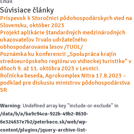
Email
Súvisiace články
Príspevok k Storočnici pôdohospodárskych vied na
Slovensku, október 2023
Projekt aplikácie štandardných medzinárodných
ukazovateľov Trvalo udržateľného
obhospodarovania lesov /TUOL/
Poznámka ku konferencii „Spolupráca krajín
stredoeurópskeho regiónu vo vidieckej turistike“ v
dňoch 9. až 11. októbra 2023 v Lesnici.
Roľnícka beseda, Agrokomplex Nitra 17.8.2023 –
podklad pre diskusiu ministrov pôdohospodárstva
SR
Warning
: Undefined array key "include-or-exclude" in
/data/b/a/ba9c94ca-922b-49b2-8630-
6e324637e7b2/peterbaco.sk/web/wp-
content/plugins/jquery-archive-list-