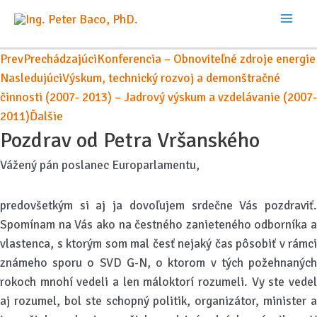
Preskočiť
na
Mai
obsah
Prev
Prechádzajúci
Konferencia – Obnoviteľné zdroje energie
Men
Nasledujúci
Výskum, technický rozvoj a demonštračné
činnosti (2007- 2013) – Jadrový výskum a vzdelávanie (2007-
2011)
Ďalšie
Pozdrav od Petra Vršanského
Vážený pán poslanec Europarlamentu,
predovšetkým si aj ja dovoľujem srdečne Vás pozdraviť.
Spomínam na Vás ako na čestného zanieteného odborníka a
vlastenca, s ktorým som mal česť nejaký čas pôsobiť v rámci
známeho sporu o SVD G-N, o ktorom v tých požehnaných
rokoch mnohí vedeli a len máloktorí rozumeli. Vy ste vedel
aj rozumel, bol ste schopný politik, organizátor, minister a