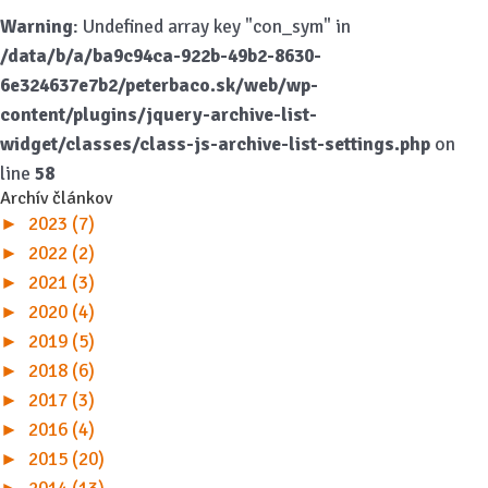
Warning
: Undefined array key "con_sym" in
/data/b/a/ba9c94ca-922b-49b2-8630-
6e324637e7b2/peterbaco.sk/web/wp-
content/plugins/jquery-archive-list-
widget/classes/class-js-archive-list-settings.php
on
line
58
Archív článkov
►
2023 (7)
►
2022 (2)
►
2021 (3)
►
2020 (4)
►
2019 (5)
►
2018 (6)
►
2017 (3)
►
2016 (4)
►
2015 (20)