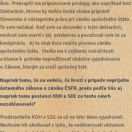
Áno. Prekvapili ma pripravované postupy, ako napríklad text
Deklarácie, ktorou by mohla česká strana pripraviť
Slovensko o nástupnícke práva pri zániku spoločného štátu.
To som nečakal. Keď som sa dozvedel o tejto deklarácii,
nechcel som uveriť v jej existenciu a považoval som to za
konšpiráciu. Aj to však bola realita procesu zániku
spoločného štátu. Viedla ma k zvýšenej ostražitosti
a hlavne k potrebe nepredlžovať obdobie vyjednávania
o Zákone, ktorým sa zruší spoločný štát.
Napriek tomu, že sa vedelo, čo hrozí v prípade neprijatia
ústavného zákona o zániku ČSFR, prečo podľa Vás aj
napriek tomu poslanci KDH a SDĽ za tento návrh
nezahlasovali?
Predstavitelia KDH a SDĽ sa už na túto tému vyjadrovali.
Nechcem ich obviňovať z toho, že nedôverovali občanom