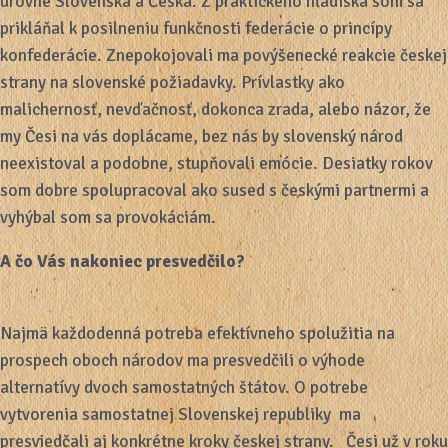
úrovne Slovenska a Česka. Z praktického hľadiska som sa
prikláňal k posilneniu funkčnosti federácie o princípy
konfederácie. Znepokojovali ma povýšenecké reakcie českej
strany na slovenské požiadavky. Prívlastky ako
malichernosť, nevďačnosť, dokonca zrada, alebo názor, že
my Česi na vás doplácame, bez nás by slovenský národ
neexistoval a podobne, stupňovali emócie. Desiatky rokov
som dobre spolupracoval ako sused s českými partnermi a
vyhýbal som sa provokáciám.
A čo Vás nakoniec presvedčilo?
Najmä každodenná potreba efektívneho spolužitia na
prospech oboch národov ma presvedčili o výhode
alternatívy dvoch samostatných štátov. O potrebe
vytvorenia samostatnej Slovenskej republiky ma
presviedčali aj konkrétne kroky českej strany. Česi už v roku