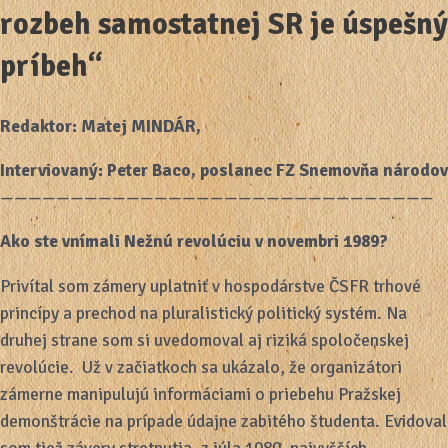
rozbeh samostatnej SR je úspešný
príbeh“
Redaktor: Matej MINDÁR,
Interviovaný: Peter Baco, poslanec FZ Snemovňa národov
———————————————————————————————
Ako ste vnímali Nežnú revolúciu v novembri 1989?
Privítal som zámery uplatniť v hospodárstve ČSFR trhové
princípy a prechod na pluralistický politický systém. Na
druhej strane som si uvedomoval aj riziká spoločenskej
revolúcie. Už v začiatkoch sa ukázalo, že organizátori
zámerne manipulujú informáciami o priebehu Pražskej
demonštrácie na prípade údajne zabitého študenta. Evidoval