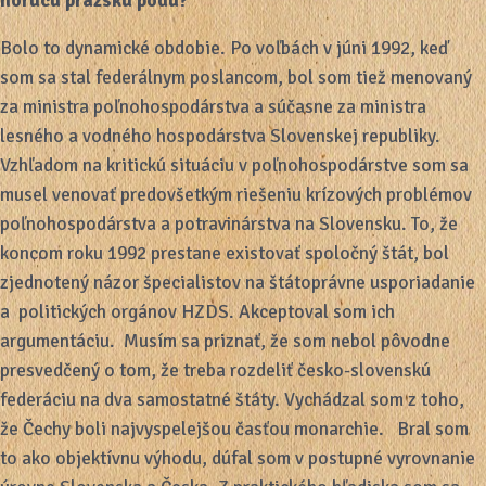
horúcu pražskú pôdu?
Bolo to dynamické obdobie. Po voľbách v júni 1992, keď
som sa stal federálnym poslancom, bol som tiež menovaný
za ministra poľnohospodárstva a súčasne za ministra
lesného a vodného hospodárstva Slovenskej republiky.
Vzhľadom na kritickú situáciu v poľnohospodárstve som sa
musel venovať predovšetkým riešeniu krízových problémov
poľnohospodárstva a potravinárstva na Slovensku. To, že
koncom roku 1992 prestane existovať spoločný štát, bol
zjednotený názor špecialistov na štátoprávne usporiadanie
a politických orgánov HZDS. Akceptoval som ich
argumentáciu. Musím sa priznať, že som nebol pôvodne
presvedčený o tom, že treba rozdeliť česko-slovenskú
federáciu na dva samostatné štáty. Vychádzal som z toho,
že Čechy boli najvyspelejšou časťou monarchie. Bral som
to ako objektívnu výhodu, dúfal som v postupné vyrovnanie