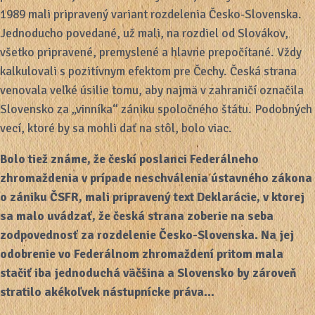
1989 mali pripravený variant rozdelenia Česko-Slovenska.
Jednoducho povedané, už mali, na rozdiel od Slovákov,
všetko pripravené, premyslené a hlavne prepočítané. Vždy
kalkulovali s pozitívnym efektom pre Čechy. Česká strana
venovala veľké úsilie tomu, aby najmä v zahraničí označila
Slovensko za „vinníka“ zániku spoločného štátu. Podobných
vecí, ktoré by sa mohli dať na stôl, bolo viac.
Bolo tiež známe, že českí poslanci Federálneho
zhromaždenia v prípade neschválenia ústavného zákona
o zániku ČSFR, mali pripravený text Deklarácie, v ktorej
sa malo uvádzať, že česká strana zoberie na seba
zodpovednosť za rozdelenie Česko-Slovenska. Na jej
odobrenie vo Federálnom zhromaždení pritom mala
stačiť iba jednoduchá väčšina a Slovensko by zároveň
stratilo akékoľvek nástupnícke práva…