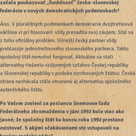
začala poukazovať „funkčnosť“ česko-slovenskej
federácie v nových demokratických podmienkach?
Áno. V pluralitných podmienkach demokracie dvojtretinová
väčšina si pri hlasovaní vždy presadila svoj záujem. Stal sa
z toho oficiálny problém. Silnejší český partner vždy
prehlasuje jednotretinového slovenského partnera. Takto
spoločný štát nemohol fungovať. Aktuálne sa stali
alternatívy riešenia vzájomných vzťahov Českej republiky
a Slovenskej republiky v podobe zvrchovaných štátov. Česká
strana nechávala stále otvorenú aj alternatívu spoločného
autentického štátu.
Po Vašom zvolení za poslanca Snemovne ľudu
Federálneho zhromaždenia v júni 1992 bolo viac ako
jasné, že spoločný štát ku koncu roka 1992 prestane
existovať. S akými očakávaniami ste vstupovali na