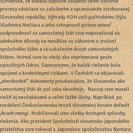
Slovenska, že dokážu úspešne zvládnuť veľmi náročné
procesy súvisiace so založením a spravovaním zvrchovanej
Slovenskej republiky. Výhrady KDH voči politickému štýlu
Vladimíra Mečiara a jeho schopnosti potom uniesť
zodpovednosť za samostatný štát som nepovažoval za
adekvátne dôvody na nesúhlas so zákonom o zrušení
spoločného štátu a so založením dvoch samostatných
štátov. Vnímal som to vtedy ako neprimerané gesto
opozičných lídrov. Samozrejme, že každé riešenie bolo
spojené s konkrétnymi rizikami. V Čechách sa objavovali
„vierohodné“ dokumenty preukazujúce, že Slovensko ako
samostatný štát do pol roka skrachuje. Naozaj sme museli
riešiť aj neočakávané a veľmi ťažké úlohy. Napríklad po
rozdelení Československa hrozil slovenskej korune default
/krach meny/. Mobilizovali sme všetky dostupné spôsoby
riešenia. Ako prezident Spoločnosti slovensko-japonského
priateľstva som rokoval s Japonskou spoločnosťou Nomura