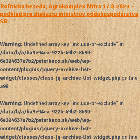
Roľnícka beseda, Agrokomplex Nitra 17.8.2023 –
podklad pre diskusiu ministrov pôdohospodárstva
SR
Warning
: Undefined array key "include-or-exclude" in
/data/b/a/ba9c94ca-922b-49b2-8630-
6e324637e7b2/peterbaco.sk/web/wp-
content/plugins/jquery-archive-list-
widget/classes/class-jq-archive-list-widget.php
on line
398
Warning
: Undefined array key "include-or-exclude" in
/data/b/a/ba9c94ca-922b-49b2-8630-
6e324637e7b2/peterbaco.sk/web/wp-
content/plugins/jquery-archive-list-
widget/classes/class-jq-archive-list-widget.php
on line