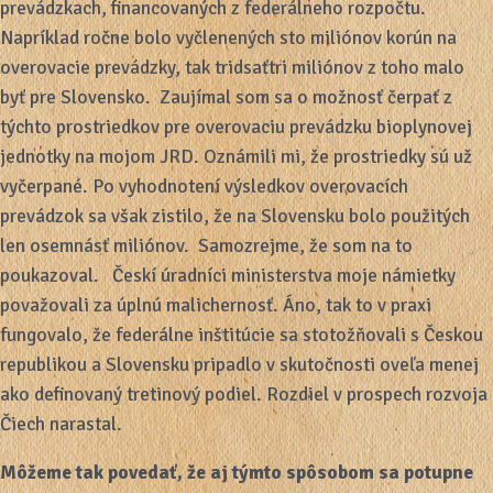
prevádzkach, financovaných z federálneho rozpočtu.
Napríklad ročne bolo vyčlenených sto miliónov korún na
overovacie prevádzky, tak tridsaťtri miliónov z toho malo
byť pre Slovensko. Zaujímal som sa o možnosť čerpať z
týchto prostriedkov pre overovaciu prevádzku bioplynovej
jednotky na mojom JRD. Oznámili mi, že prostriedky sú už
vyčerpané. Po vyhodnotení výsledkov overovacích
prevádzok sa však zistilo, že na Slovensku bolo použitých
len osemnásť miliónov. Samozrejme, že som na to
poukazoval. Českí úradníci ministerstva moje námietky
považovali za úplnú malichernosť. Áno, tak to v praxi
fungovalo, že federálne inštitúcie sa stotožňovali s Českou
republikou a Slovensku pripadlo v skutočnosti oveľa menej
ako definovaný tretinový podiel. Rozdiel v prospech rozvoja
Čiech narastal.
Môžeme tak povedať, že aj týmto spôsobom sa potupne