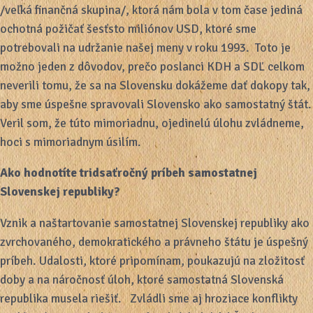
/veľká finančná skupina/, ktorá nám bola v tom čase jediná
ochotná požičať šesťsto miliónov USD, ktoré sme
potrebovali na udržanie našej meny v roku 1993. Toto je
možno jeden z dôvodov, prečo poslanci KDH a SDĽ celkom
neverili tomu, že sa na Slovensku dokážeme dať dokopy tak,
aby sme úspešne spravovali Slovensko ako samostatný štát.
Veril som, že túto mimoriadnu, ojedinelú úlohu zvládneme,
hoci s mimoriadnym úsilím.
Ako hodnotíte
tridsaťročný príbeh samostatnej
Slovenskej republiky?
Vznik a naštartovanie samostatnej Slovenskej republiky ako
zvrchovaného, demokratického a právneho štátu je úspešný
príbeh. Udalosti, ktoré pripomínam, poukazujú na zložitosť
doby a na náročnosť úloh, ktoré samostatná Slovenská
republika musela riešiť. Zvládli sme aj hroziace konflikty