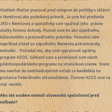
Vladimír Mečiar pracoval pred vstupom do politiky v sklárni
v Nemšovej ako podnikový právnik. Ja som bol predseda
JRD v Nemšovej a sporadicky som využíval jeho právne
služby formou dohody. Poznal som ho ako úspešného,
húževnatého a presvedčivého právnika. Pomohol nám
napríklad získať zo západného Nemecka potravinársky
extrudér. Požiadal ma, aby som vypracoval agrárny
program HZDS. Súhlasil som a predniesol som návrh
pôdohospodárskeho programu na straníckom sneme. Snem
ma navrhol do nadchádzajúcich volieb za kandidáta na
poslanca Federálneho zhromaždenia. Členom HZDS som sa
stal neskôr.
Ako ste osobne vnímali slovenskú spoločnosť pred
voľbami?