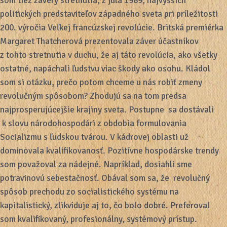
som tiež závery stretnutia, z júla 1989, najvyšších
politických predstaviteľov západného sveta pri príležitosti
200. výročia Veľkej francúzskej revolúcie. Britská premiérka
Margaret Thatcherová prezentovala záver účastníkov
z tohto stretnutia v duchu, že aj táto revolúcia, ako všetky
ostatné, napáchali ľudstvu viac škody ako osohu. Kládol
som si otázku, prečo potom chceme u nás robiť zmeny
revolučným spôsobom? Zhodujú sa na tom predsa
najprosperujúcejšie krajiny sveta. Postupne sa dostávali
k slovu národohospodári z obdobia formulovania
Socializmu s ľudskou tvárou. V kádrovej oblasti už
dominovala kvalifikovanosť. Pozitívne hospodárske trendy
som považoval za nádejné. Napríklad, dosiahli sme
potravinovú sebestačnosť. Obával som sa, že revolučný
spôsob prechodu zo socialistického systému na
kapitalistický, zlikviduje aj to, čo bolo dobré. Preferoval
som kvalifikovaný, profesionálny, systémový prístup.