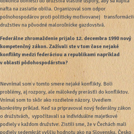
dokonca doniesli do družstva vlastné úspory, aby sa kúpila
nafta na zasiatie obilia. Organizoval som odpor
poľnohospodárov proti politicky motivovanej transformácii
družstiev na pôvodné maloroľnícke gazdovstvá.
Federálne zhromaždenie prijalo 12. decembra 1990 nový
kompetenčný zákon. Zažívali ste v tom čase nejaké
konflikty medzi federáciou a republikami napríklad
v oblasti pôdohospodárstva?
Nevnímal som v tomto smere nejaké konflikty. Boli
problémy, aj rozpory, ale málokedy prerástli do konfliktov.
Vnímal som to skôr ako rozdielne názory. Uvediem
konkrétny príklad. Keď sa pripravoval nový federálny zákon
o družstvách, vypočítavali sa individuálne majetkové
podiely v každom družstve. Zistili sme, že v Čechách mali
podiely sedemkrát vyššiu hodnotu ako na Slovensku. Česko