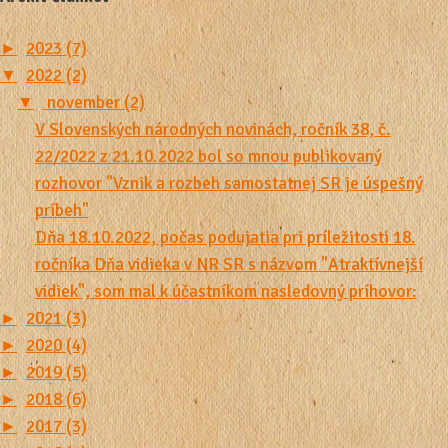
►
2023 (7)
▼
2022 (2)
▼
november (2)
V Slovenských národných novinách, ročník 38, č.
22/2022 z 21.10.2022 bol so mnou publikovaný
rozhovor "Vznik a rozbeh samostatnej SR je úspešný
príbeh"
Dňa 18.10.2022, počas podujatia pri príležitosti 18.
ročníka Dňa vidieka v NR SR s názvom "Atraktívnejší
vidiek", som mal k účastníkom nasledovný príhovor:
►
2021 (3)
►
2020 (4)
►
2019 (5)
►
2018 (6)
►
2017 (3)