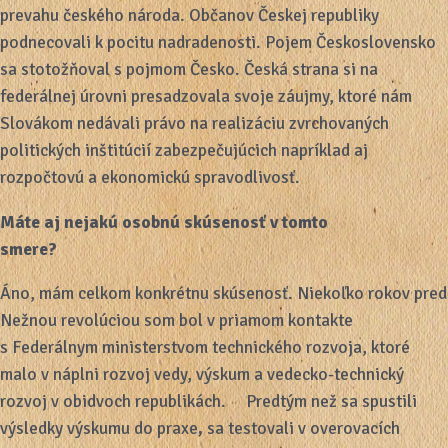
prevahu českého národa. Občanov Českej republiky
podnecovali k pocitu nadradenosti. Pojem Československo
sa stotožňoval s pojmom Česko. Česká strana si na
federálnej úrovni presadzovala svoje záujmy, ktoré nám
Slovákom nedávali právo na realizáciu zvrchovaných
politických inštitúcií zabezpečujúcich napríklad aj
rozpočtovú a ekonomickú spravodlivosť.
Máte aj nejakú osobnú skúsenosť v tomto
smere?
Áno, mám celkom konkrétnu skúsenosť. Niekoľko rokov pred
Nežnou revolúciou som bol v priamom kontakte
s Federálnym ministerstvom technického rozvoja, ktoré
malo v náplni rozvoj vedy, výskum a vedecko-technický
rozvoj v obidvoch republikách. Predtým než sa spustili
výsledky výskumu do praxe
,
sa testovali v overovacích