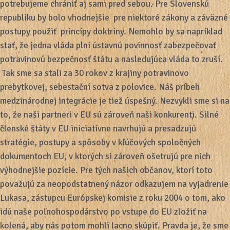
potrebujeme chrániť aj sami pred sebou. Pre Slovenskú
republiku by bolo vhodnejšie pre niektoré zákony a záväzné
postupy použiť princípy doktríny. Nemohlo by sa napríklad
stať, že jedna vláda plní ústavnú povinnosť zabezpečovať
potravinovú bezpečnosť štátu a nasledujúca vláda to zruší.
Tak sme sa stali za 30 rokov z krajiny potravinovo
prebytkovej, sebestační sotva z polovice. Náš príbeh
medzinárodnej integrácie je tiež úspešný. Nezvykli sme si na
to, že naši partneri v EU sú zároveň naši konkurenti. Silné
členské štáty v EU iniciatívne navrhujú a presadzujú
stratégie, postupy a spôsoby v kľúčových spoločných
dokumentoch EU, v ktorých si zároveň ošetrujú pre nich
výhodnejšie pozície. Pre tých našich občanov, ktorí toto
považujú za neopodstatnený názor odkazujem na vyjadrenie
Lukasa, zástupcu Európskej komisie z roku 2004 o tom, ako
idú naše poľnohospodárstvo po vstupe do EU zložiť na
kolená, aby nás potom mohli lacno skúpiť. Pravda je, že sme