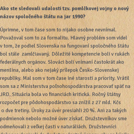
Ako ste sledovali udalosti tzv. pomlčkovej vojny o nový
názov spoločného štátu na jar 1990?
Úprimne, v tom čase som to nijako osobne nevnímal.
Považoval som to za formalitu. Hlavný problém som videl
v tom, že podiel Slovenska na fungovaní spoločného štátu
bol stále zamlčiavaný. Dôležité kompetencie boli v rukách
federálnych orgánov. Slováci boli vnímaní častokrát ako
menšina, alebo ako nejaký prílepok Česko-Slovenskej
republiky. Mal som v tom čase iné starosti a priority. Vrátil
som sa z Ministerstva poľnohospodárstva pracovať späť na
JRD. Situácia bola vo financiách kritická. Ročný štátny
rozpočet pre pôdohospodárstvo sa znížil z 27 mld. Kčs
o dve tretiny. Úroky za úver presiahli 20 %. Ani za takých
podmienok nebolo možné úver získať. Družstevníkov sme
odmeňovali z veľkej časti v naturáliách. Družstevníci