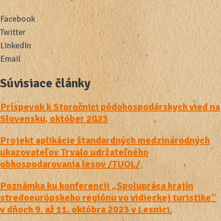
Facebook
Twitter
LinkedIn
Email
Súvisiace články
Príspevok k Storočnici pôdohospodárskych vied na
Slovensku, október 2023
Projekt aplikácie štandardných medzinárodných
ukazovateľov Trvalo udržateľného
obhospodarovania lesov /TUOL/
Poznámka ku konferencii „Spolupráca krajín
stredoeurópskeho regiónu vo vidieckej turistike“
v dňoch 9. až 11. októbra 2023 v Lesnici.