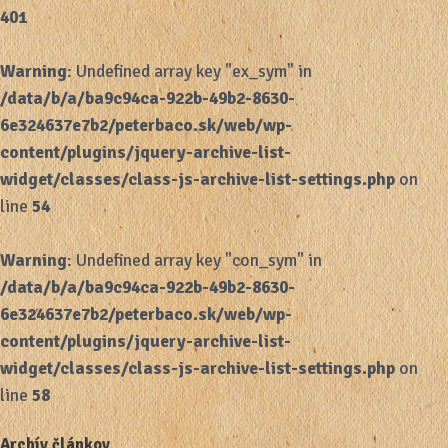
401
Warning
: Undefined array key "ex_sym" in
/data/b/a/ba9c94ca-922b-49b2-8630-
6e324637e7b2/peterbaco.sk/web/wp-
content/plugins/jquery-archive-list-
widget/classes/class-js-archive-list-settings.php
on
line
54
Warning
: Undefined array key "con_sym" in
/data/b/a/ba9c94ca-922b-49b2-8630-
6e324637e7b2/peterbaco.sk/web/wp-
content/plugins/jquery-archive-list-
widget/classes/class-js-archive-list-settings.php
on
line
58
Archív článkov