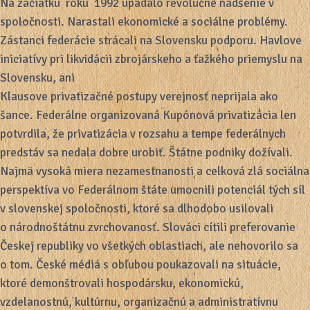
Na začiatku roku 1992 upadalo revolučné nadšenie v
spoločnosti. Narastali ekonomické a sociálne problémy.
Zástanci federácie strácali na Slovensku podporu. Havlove
iniciatívy pri likvidácii zbrojárskeho a ťažkého priemyslu na
Slovensku, ani
Klausove privatizačné postupy verejnosť neprijala ako
šance. Federálne organizovaná Kupónová privatizácia len
potvrdila, že privatizácia v rozsahu a tempe federálnych
predstáv sa nedala dobre urobiť. Štátne podniky dožívali.
Najmä vysoká miera nezamestnanosti a celková zlá sociálna
perspektíva vo Federálnom štáte umocnili potenciál tých síl
v slovenskej spoločnosti, ktoré sa dlhodobo usilovali
o národnoštátnu zvrchovanosť. Slováci cítili preferovanie
Českej republiky vo všetkých oblastiach, ale nehovorilo sa
o tom. České médiá s obľubou poukazovali na situácie,
ktoré demonštrovali hospodársku, ekonomickú,
vzdelanostnú, kultúrnu, organizačnú a administratívnu