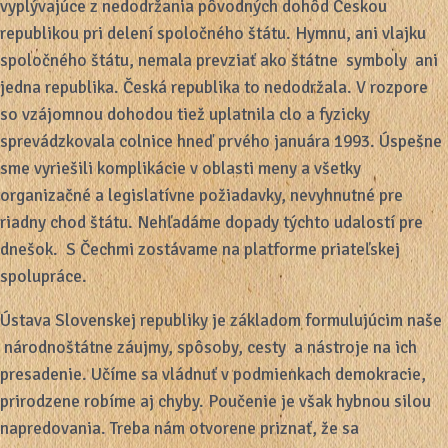
vyplývajúce z nedodržania pôvodných dohôd Českou
republikou pri delení spoločného štátu. Hymnu, ani vlajku
spoločného štátu, nemala prevziať ako štátne symboly ani
jedna republika. Česká republika to nedodržala. V rozpore
so vzájomnou dohodou tiež uplatnila clo a fyzicky
sprevádzkovala colnice hneď prvého januára 1993. Úspešne
sme vyriešili komplikácie v oblasti meny a všetky
organizačné a legislatívne požiadavky, nevyhnutné pre
riadny chod štátu. Nehľadáme dopady týchto udalostí pre
dnešok. S Čechmi zostávame na platforme priateľskej
spolupráce.
Ústava Slovenskej republiky je základom formulujúcim naše
národnoštátne záujmy, spôsoby, cesty a nástroje na ich
presadenie. Učíme sa vládnuť v podmienkach demokracie,
prirodzene robíme aj chyby. Poučenie je však hybnou silou
napredovania. Treba nám otvorene priznať, že sa