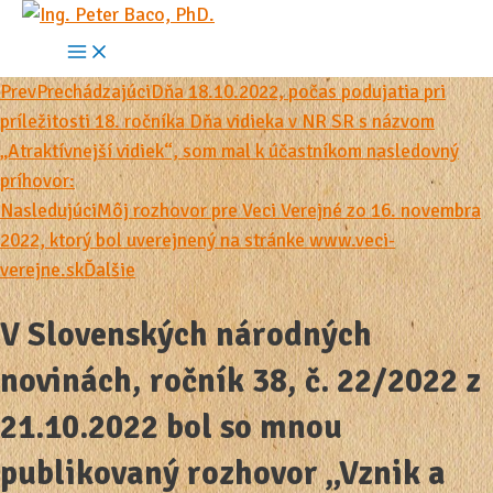
Preskočiť
na
Main
Menu
obsah
Prev
Prechádzajúci
Dňa 18.10.2022, počas podujatia pri
príležitosti 18. ročníka Dňa vidieka v NR SR s názvom
„Atraktívnejší vidiek“, som mal k účastníkom nasledovný
príhovor:
Nasledujúci
Môj rozhovor pre Veci Verejné zo 16. novembra
2022, ktorý bol uverejnený na stránke www.veci-
verejne.sk
Ďalšie
V Slovenských národných
novinách, ročník 38, č. 22/2022 z
21.10.2022 bol so mnou
publikovaný rozhovor „Vznik a