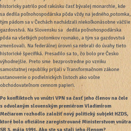
historicky patrilo pod rakúsku časť bývalej monarchie, kde
sa dedila poľnohospodárska pôda vždy na jedného potomka,
tým pádom sa v Čechách nachádzali niekoľkonásobne väčšie
gazdovstvá. Na Slovensku sa dedila poľnohospodárska
pôda na všetkých potomkov rovnako, a tým sa gazdovstvá
zmenšovali. Na federálnej úrovni sa nebrali do úvahy tieto
historické špecifiká. Presadilo sa to, čo bolo pre Česko
výhodnejšie. Preto sme bezprostredne po vzniku
samostatnej republiky prijali v Transformačnom zákone
ustanovenie o podielnických listoch ako voľne
obchodovateľnom cennom papieri.
Po konfliktoch vo vnútri VPN sa časť jeho členov na čele
s odvolaným slovenským premiérom Vladimírom
Mečiarom rozhodlo založiť nový politický subjekt HZDS,
ktoré bolo oficiálne zaregistrované Ministerstvom vnútra
SR 3. mája 1991. Ako ste sa stali jeho členom?