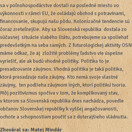
sa v poľnohospodárstve dostali na posledné miesto vo
výkonnosti v rámci EU, že ovládajú obchod s potravinami,
financovanie, skupujú našu pôdu. Kolonizačné tendencie sú
čoraz zreteľnejšie. Aby sa Slovenská republika dostala zo
súčasnej situácie slabého štátu, potrebujeme sa spoliehať
predovšetkým na seba samých. Z futurologickej aktivity OSN
máme odkaz, že aj zložité problémy ľudstvo vie úspešne
vyriešiť, ale ak budú vhodné politiky. Politika to je
presadzovanie záujmov. Vhodná politika je taká politika,
ktorá presadzuje naše záujmy. Kto nemá svoje vlastné
záujmy, ten podlieha záujmom iných, ktorí politiku tvoria.
Môj pozitivizmus spočíva v tom, že komplikovaný stav,
v ktorom sa Slovenská republika dnes nachádza, povedie
občanov Slovenskej republiky k vyššej angažovanosti,
ochote a schopnostiam poučiť sa z doterajšieho vládnutia.
Zhováral sa: Matej Mindár