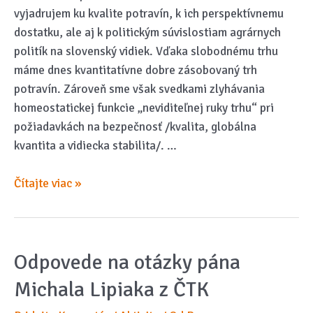
vyjadrujem ku kvalite potravín, k ich perspektívnemu
dostatku, ale aj k politickým súvislostiam agrárnych
politík na slovenský vidiek. Vďaka slobodnému trhu
máme dnes kvantitatívne dobre zásobovaný trh
potravín. Zároveň sme však svedkami zlyhávania
homeostatickej funkcie „neviditeľnej ruky trhu“ pri
požiadavkách na bezpečnosť /kvalita, globálna
kvantita a vidiecka stabilita/. …
Rozhovor
Čítajte viac »
so
Sergejom
Chelemendíkom
Odpovede na otázky pána
Michala Lipiaka z ČTK