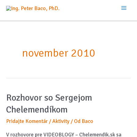
Preskočiť
na
Mai
obsah
Men
november 2010
Rozhovor so Sergejom
Chelemendíkom
Pridajte Komentár
/
Aktivity
/ Od
Baco
V rozhovore pre VIDEOBLOGY – Chelemendik.sk sa