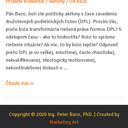
Pridajte Komentár
/
Aktivity
/ Od
Baco
Pán Baco, boli ste politicky aktívny v čase zavedenia
družstevných podielnických listov (DPL). Prosím Vás,
prečo bola transformácia riešená práve formou DPL? S
odstupom času – ako to hodnotíte? Bolo to správne
riešenie situácie? Ak nie, čo by bolo lepšie? Odpoveď
prečo DPL je vo veľkej, emotívnej, často chaotickej,
nekvalifikovanej, ideologicky motivovanej,
nekonštruktívnej diskusii o …
Odpovede
Čítajte viac »
na
otázky
pána
Michala
Copyright © 2026 Ing. Peter Baco, PhD. | Created by
Lipiaka
Marketing Art