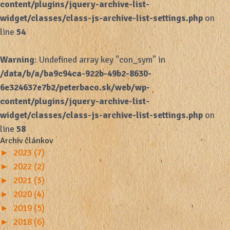
content/plugins/jquery-archive-list-
widget/classes/class-js-archive-list-settings.php
on
line
54
Warning
: Undefined array key "con_sym" in
/data/b/a/ba9c94ca-922b-49b2-8630-
6e324637e7b2/peterbaco.sk/web/wp-
content/plugins/jquery-archive-list-
widget/classes/class-js-archive-list-settings.php
on
line
58
Archív článkov
►
2023 (7)
►
2022 (2)
►
2021 (3)
►
2020 (4)
►
2019 (5)
►
2018 (6)