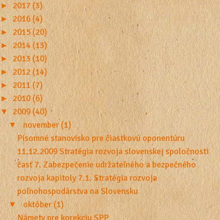
►
2017 (3)
►
2016 (4)
►
2015 (20)
►
2014 (13)
►
2013 (10)
►
2012 (14)
►
2011 (7)
►
2010 (6)
▼
2009 (40)
▼
november (1)
Písomné stanovisko pre čiastkovú oponentúru
11.12.2009 Stratégia rozvoja slovenskej spoločnosti
časť 7. Zabezpečenie udržateľného a bezpečného
rozvoja kapitoly 7.1. Stratégia rozvoja
poľnohospodárstva na Slovensku
▼
október (1)
Námety pre korekciu SPP