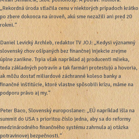
„Rekordná úroda stlačila cenu v niektorých prípadoch krátko
po zbere dokonca na úroveň, akú sme nezažili ani pred 20
rokmi.“
Daniel Levický Archleb, redaktor TV JOJ: „Kedysi významný
slovenský chov ošípaných bez finančnej injekcie zrejme
úplne zanikne. Trpia však napríklad aj producenti mlieka,
teda základných potravín a tak farmári protestujú a hovoria,
ak môžu dostať miliardové záchranné koleso banky a
finančné inštitúcie, ktoré vlastne spôsobili krízu, máme na
podporu právo aj my.“
Peter Baco, Slovenský europoslanec: „EÚ napríklad išla na
summit do USA s prioritou číslo jedna, aby sa do reformy
medzinárodného finančného systému zahrnula aj otázka
potravinovej bezpečnosti.“