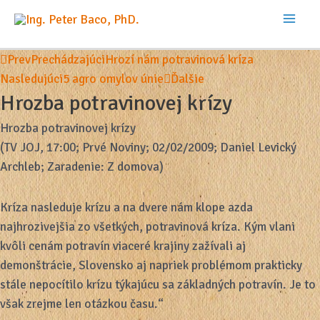
Preskočiť
na
Mai
obsah
Prev
Prechádzajúci
Hrozí nám potravinová kríza
Men
Nasledujúci
5 agro omylov únie
Ďalšie
Hrozba potravinovej krízy
Hrozba potravinovej krízy
(TV JOJ, 17:00; Prvé Noviny; 02/02/2009; Daniel Levický
Archleb; Zaradenie: Z domova)
Kríza nasleduje krízu a na dvere nám klope azda
najhrozivejšia zo všetkých, potravinová kríza. Kým vlani
kvôli cenám potravín viaceré krajiny zažívali aj
demonštrácie, Slovensko aj napriek problémom prakticky
stále nepocítilo krízu týkajúcu sa základných potravín. Je to
však zrejme len otázkou času.“