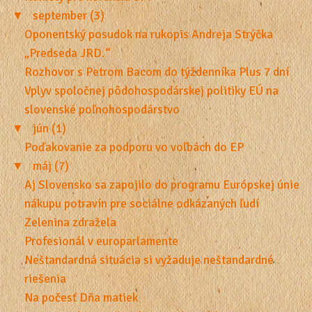
▼
september (3)
Oponentský posudok na rukopis Andreja Strýčka
„Predseda JRD.“
Rozhovor s Petrom Bacom do týždenníka Plus 7 dní
Vplyv spoločnej pôdohospodárskej politiky EÚ na
slovenské poľnohospodárstvo
▼
jún (1)
Poďakovanie za podporu vo voľbách do EP
▼
máj (7)
Aj Slovensko sa zapojilo do programu Európskej únie
nákupu potravín pre sociálne odkázaných ľudí
Zelenina zdražela
Profesionál v europarlamente
Neštandardná situácia si vyžaduje neštandardné
riešenia
Na počesť Dňa matiek