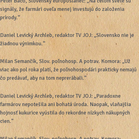
Peter Baco, Slovenský europoslanec: „Na celom svete sú
signály, že farmári oveľa menej investujú do založenia
prírody.“
Daniel Levický Archleb, redaktor TV JOJ: „Slovensko nie je
žiadnou výnimkou.“
Milan Semančík, Slov. poľnohosp. A potrav. Komora: „Už
viac ako pol roka platí, že poľnohospodári prakticky nemajú
čo predávať, aby na tom neprerábali.“
Daniel Levický Archleb, redaktor TV JOJ: „Paradoxne
farmárov nepotešila ani bohatá úroda. Naopak, vlaňajšia
hojnosť kukurice vyústila do rekordne nízkych nákupných
cien.“
Milan Semančík, Slov. poľnohosp. A potrav. Komora: