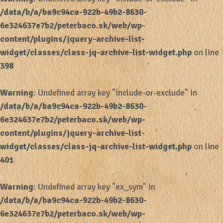
/data/b/a/ba9c94ca-922b-49b2-8630-
6e324637e7b2/peterbaco.sk/web/wp-
content/plugins/jquery-archive-list-
widget/classes/class-jq-archive-list-widget.php
on line
398
Warning
: Undefined array key "include-or-exclude" in
/data/b/a/ba9c94ca-922b-49b2-8630-
6e324637e7b2/peterbaco.sk/web/wp-
content/plugins/jquery-archive-list-
widget/classes/class-jq-archive-list-widget.php
on line
401
Warning
: Undefined array key "ex_sym" in
/data/b/a/ba9c94ca-922b-49b2-8630-
6e324637e7b2/peterbaco.sk/web/wp-