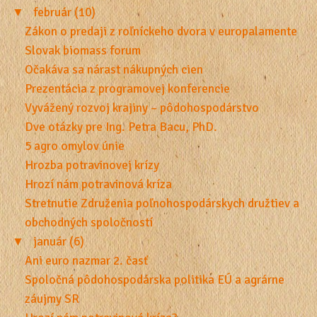
▼
február (10)
Zákon o predaji z roľníckeho dvora v europalamente
Slovak biomass forum
Očakáva sa nárast nákupných cien
Prezentácia z programovej konferencie
Vyvážený rozvoj krajiny – pôdohospodárstvo
Dve otázky pre Ing. Petra Bacu, PhD.
5 agro omylov únie
Hrozba potravinovej krízy
Hrozí nám potravinová kríza
Stretnutie Združenia poľnohospodárskych družtiev a
obchodných spoločností
▼
január (6)
Ani euro nazmar 2. časť
Spoločná pôdohospodárska politika EÚ a agrárne
záujmy SR