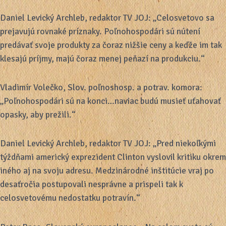
Daniel Levický Archleb, redaktor TV JOJ: „Celosvetovo sa
prejavujú rovnaké príznaky. Poľnohospodári sú nútení
predávať svoje produkty za čoraz nižšie ceny a keďže im tak
klesajú príjmy, majú čoraz menej peňazí na produkciu.“
Vladimír Volečko, Slov. poľnoshosp. a potrav. komora:
„Poľnohospodári sú na konci…naviac budú musieť uťahovať
opasky, aby prežili.“
Daniel Levický Archleb, redaktor TV JOJ: „Pred niekoľkými
týždňami americký exprezident Clinton vyslovil kritiku okrem
iného aj na svoju adresu. Medzinárodné inštitúcie vraj po
desaťročia postupovali nesprávne a prispeli tak k
celosvetovému nedostatku potravín.“