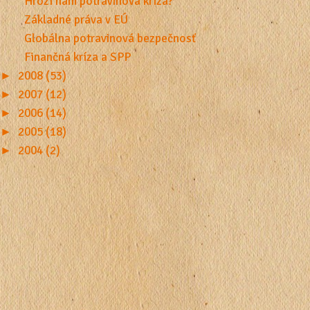
Hrozí nám potravinová kríza?
Základné práva v EÚ
Globálna potravinová bezpečnosť
Finančná kríza a SPP
►
2008 (53)
►
2007 (12)
►
2006 (14)
►
2005 (18)
►
2004 (2)