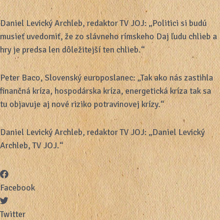
Daniel Levický Archleb, redaktor TV JOJ: „Politici si budú
musieť uvedomiť, že zo slávneho rímskeho Daj ľudu chlieb a
hry je predsa len dôležitejší ten chlieb.“
Peter Baco, Slovenský europoslanec: „Tak ako nás zastihla
finančná kríza, hospodárska kríza, energetická kríza tak sa
tu objavuje aj nové riziko potravinovej krízy.“
Daniel Levický Archleb, redaktor TV JOJ: „Daniel Levický
Archleb, TV JOJ.“
Facebook
Twitter