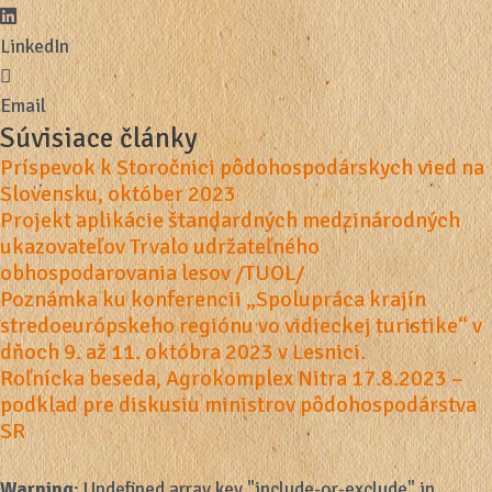
LinkedIn
Email
Súvisiace články
Príspevok k Storočnici pôdohospodárskych vied na
Slovensku, október 2023
Projekt aplikácie štandardných medzinárodných
ukazovateľov Trvalo udržateľného
obhospodarovania lesov /TUOL/
Poznámka ku konferencii „Spolupráca krajín
stredoeurópskeho regiónu vo vidieckej turistike“ v
dňoch 9. až 11. októbra 2023 v Lesnici.
Roľnícka beseda, Agrokomplex Nitra 17.8.2023 –
podklad pre diskusiu ministrov pôdohospodárstva
SR
Warning
: Undefined array key "include-or-exclude" in