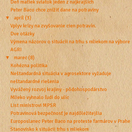
Deň matiek sviatok jeden z najkrajších
Peter Baco chce znížiť dane na potraviny
▼
apríl (3)
Vplyv krízy na zvyšovanie cien potravín.
Dve otázky
Výmena názorov o situácii na trhu s mliekom na výbore
AGRI
▼
marec (8)
Kohézna politika
Neštandardná situácia v agrosektore vyžaduje
neštandardné riešenia
Vyvážený rozvoj krajiny - pôdohospodárstvo
Mlieko vyhnalo ľudí do ulíc
List ministrovi MPSR
Potravinová bezpečnosť je najdôležitejšia
Europoslanec Peter Baco na proteste farmárov v Prahe
Stanovisko k situácii trhu s mliekom