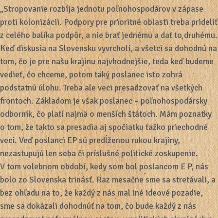
„Stropovanie rozbíja jednotu poľnohospodárov v zápase
proti kolonizácii. Podpory pre prioritné oblasti treba prideliť
z celého balíka podpôr, a nie brať jednému a dať to druhému.
Keď diskusia na Slovensku vyvrcholí, a všetci sa dohodnú na
tom, čo je pre našu krajinu najvhodnejšie, teda keď budeme
vedieť, čo chceme, potom taký poslanec isto zohrá
podstatnú úlohu. Treba ale veci presadzovať na všetkých
frontoch. Základom je však poslanec – poľnohospodársky
odborník, čo platí najmä o menších štátoch. Mám poznatky
o tom, že takto sa presadia aj spočiatku ťažko priechodné
veci. Veď poslanci EP sú predĺženou rukou krajiny,
nezastupujú len seba či príslušné politické zoskupenie.
V tom volebnom období, kedy som bol poslancom E P, nás
bolo zo Slovenska trinásť. Raz mesačne sme sa stretávali, a
bez ohľadu na to, že každý z nás mal iné ideové pozadie,
sme sa dokázali dohodnúť na tom, čo bude každý z nás