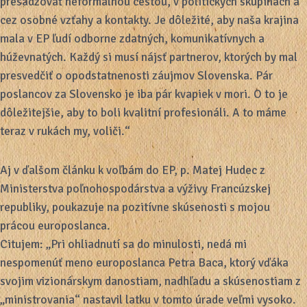
presadzovať neformálnou cestou, v politických skupinách a
cez osobné vzťahy a kontakty. Je dôležité, aby naša krajina
mala v EP ľudí odborne zdatných, komunikatívnych a
húževnatých. Každý si musí nájsť partnerov, ktorých by mal
presvedčiť o opodstatnenosti záujmov Slovenska. Pár
poslancov za Slovensko je iba pár kvapiek v mori. O to je
dôležitejšie, aby to boli kvalitní profesionáli. A to máme
teraz v rukách my, voliči.“
Aj v ďalšom článku k voľbám do EP, p. Matej Hudec z
Ministerstva poľnohospodárstva a výživy Francúzskej
republiky, poukazuje na pozitívne skúsenosti s mojou
prácou europoslanca.
Citujem: „Pri ohliadnutí sa do minulosti, nedá mi
nespomenúť meno europoslanca Petra Baca, ktorý vďáka
svojim vizionárskym danostiam, nadhľadu a skúsenostiam z
„ministrovania“ nastavil latku v tomto úrade veľmi vysoko.