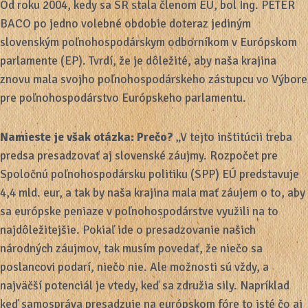
Od roku 2004, kedy sa SR stala členom EÚ, bol Ing. PETER
BACO po jedno volebné obdobie doteraz jediným
slovenským poľnohospodárskym odborníkom v Európskom
parlamente (EP). Tvrdí, že je dôležité, aby naša krajina
znovu mala svojho poľnohospodárskeho zástupcu vo Výbore
pre poľnohospodárstvo Európskeho parlamentu.
Namieste je však otázka: Prečo?
„V tejto inštitúcii treba
predsa presadzovať aj slovenské záujmy. Rozpočet pre
Spoločnú poľnohospodársku politiku (SPP) EÚ predstavuje
4,4 mld. eur, a tak by naša krajina mala mať záujem o to, aby
sa európske peniaze v poľnohospodárstve využili na to
najdôležitejšie. Pokiaľ ide o presadzovanie našich
národných záujmov, tak musím povedať, že niečo sa
poslancovi podarí, niečo nie. Ale možnosti sú vždy, a
najväčší potenciál je vtedy, keď sa združia sily. Napríklad
keď samospráva presadzuje na európskom fóre to isté čo aj