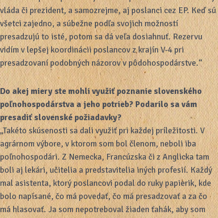
vláda či prezident, a samozrejme, aj poslanci cez EP. Keď sú
všetci zajedno, a súbežne podľa svojich možností
presadzujú to isté, potom sa dá veľa dosiahnuť. Rezervu
vidím v lepšej koordinácii poslancov z krajín V-4 pri
presadzovaní podobných názorov v pôdohospodárstve.“
Do akej miery ste mohli využiť poznanie slovenského
poľnohospodárstva a jeho potrieb? Podarilo sa vám
presadiť slovenské požiadavky?
„Takéto skúsenosti sa dali využiť pri každej príležitosti. V
agrárnom výbore, v ktorom som bol členom, neboli iba
poľnohospodári. Z Nemecka, Francúzska či z Anglicka tam
boli aj lekári, učitelia a predstavitelia iných profesií. Každý
mal asistenta, ktorý poslancovi podal do ruky papierik, kde
bolo napísané, čo má povedať, čo má presadzovať a za čo
má hlasovať. Ja som nepotreboval žiaden ťahák, aby som