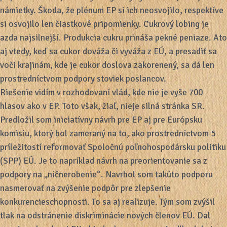
námietky. Škoda, že plénum EP si ich neosvojilo, respektíve
si osvojilo len čiastkové pripomienky. Cukrový lobing je
azda najsilnejší. Produkcia cukru prináša pekné peniaze. Ato
aj vtedy, keď sa cukor dováža či vyváža z EÚ, a presadiť sa
voči krajinám, kde je cukor doslova zakorenený, sa dá len
prostredníctvom podpory stoviek poslancov.
Riešenie vidím v rozhodovaní vlád, kde nie je vyše 700
hlasov ako v EP. Toto však, žiaľ, nieje silná stránka SR.
Predložil som iniciatívny návrh pre EP aj pre Európsku
komisiu, ktorý bol zameraný na to, ako prostredníctvom 5
príležitostí reformovať Spoločnú poľnohospodársku politiku
(SPP) EÚ. Je to napríklad návrh na preorientovanie sa z
podpory na „ničnerobenie“. Navrhol som takúto podporu
nasmerovať na zvýšenie podpôr pre zlepšenie
konkurencieschopnosti. To sa aj realizuje. Tým som zvýšil
tlak na odstránenie diskriminácie nových členov EÚ. Dal