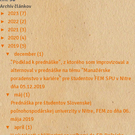
Archív článkov
►
2023 (7)
►
2022 (2)
►
2021 (3)
►
2020 (4)
▼
2019 (5)
▼
december (1)
"Podklad k prednáške", z ktorého som improvizoval a
alternoval v prednáške na tému "Manažérske
poradenstvo v kariére" pre študentov FEM SPU v Nitre
dňa 05.12.2019
▼
máj (1)
Prednáška pre študentov Slovenskej
poľnohospodárskej univerzity v Nitre, FEM zo dňa 06.
mája 2019
▼
apríl (1)