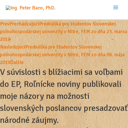
Preskočiť
na
Mai
obsah
Prev
Prechádzajúci
Prednáška pre študentov Slovenskej
Men
poľnohospodárskej univerzity v Nitre, FEM zo dňa 25. marca
2019
Nasledujúci
Prednáška pre študentov Slovenskej
poľnohospodárskej univerzity v Nitre, FEM zo dňa 06. mája
2019
Ďalšie
V súvislosti s blížiacimi sa voľbami
do EP, Roľnícke noviny publikovali
moje názory na možnosti
slovenských poslancov presadzovať
národné záujmy.