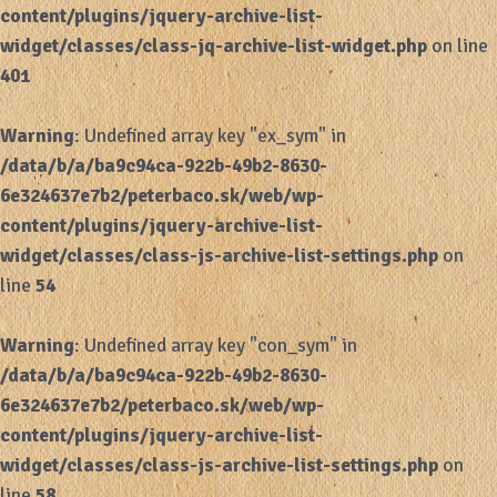
content/plugins/jquery-archive-list-
widget/classes/class-jq-archive-list-widget.php
on line
401
Warning
: Undefined array key "ex_sym" in
/data/b/a/ba9c94ca-922b-49b2-8630-
6e324637e7b2/peterbaco.sk/web/wp-
content/plugins/jquery-archive-list-
widget/classes/class-js-archive-list-settings.php
on
line
54
Warning
: Undefined array key "con_sym" in
/data/b/a/ba9c94ca-922b-49b2-8630-
6e324637e7b2/peterbaco.sk/web/wp-
content/plugins/jquery-archive-list-
widget/classes/class-js-archive-list-settings.php
on
line
58