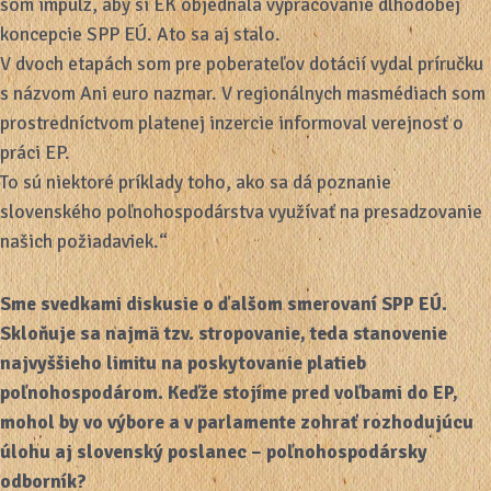
som impulz, aby si EK objednala vypracovanie dlhodobej
koncepcie SPP EÚ. Ato sa aj stalo.
V dvoch etapách som pre poberateľov dotácií vydal príručku
s názvom Ani euro nazmar. V regionálnych masmédiach som
prostredníctvom platenej inzercie informoval verejnosť o
práci EP.
To sú niektoré príklady toho, ako sa dá poznanie
slovenského poľnohospodárstva využívať na presadzovanie
našich požiadaviek.“
Sme svedkami diskusie o ďalšom smerovaní SPP EÚ.
Skloňuje sa najmä tzv. stropovanie, teda stanovenie
najvyššieho limitu na poskytovanie platieb
poľnohospodárom. Keďže stojíme pred voľbami do EP,
mohol by vo výbore a v parlamente zohrať rozhodujúcu
úlohu aj slovenský poslanec – poľnohospodársky
odborník?