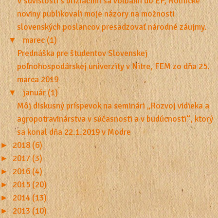
V súvislosti s blížiacimi sa voľbami do EP, Roľnícke
noviny publikovali moje názory na možnosti
slovenských poslancov presadzovať národné záujmy.
▼
marec (1)
Prednáška pre študentov Slovenskej
poľnohospodárskej univerzity v Nitre, FEM zo dňa 25.
marca 2019
▼
január (1)
Môj diskusný príspevok na seminári „Rozvoj vidieka a
agropotravinárstva v súčasnosti a v budúcnosti“, ktorý
sa konal dňa 22.1.2019 v Modre
►
2018 (6)
►
2017 (3)
►
2016 (4)
►
2015 (20)
►
2014 (13)
►
2013 (10)