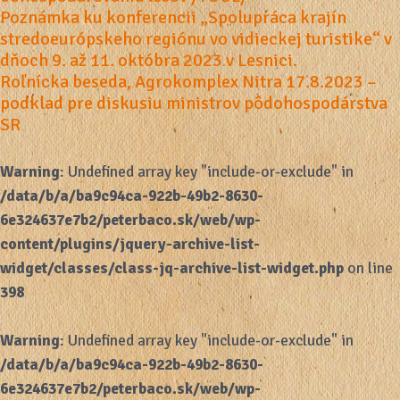
Poznámka ku konferencii „Spolupráca krajín
stredoeurópskeho regiónu vo vidieckej turistike“ v
dňoch 9. až 11. októbra 2023 v Lesnici.
Roľnícka beseda, Agrokomplex Nitra 17.8.2023 –
podklad pre diskusiu ministrov pôdohospodárstva
SR
Warning
: Undefined array key "include-or-exclude" in
/data/b/a/ba9c94ca-922b-49b2-8630-
6e324637e7b2/peterbaco.sk/web/wp-
content/plugins/jquery-archive-list-
widget/classes/class-jq-archive-list-widget.php
on line
398
Warning
: Undefined array key "include-or-exclude" in
/data/b/a/ba9c94ca-922b-49b2-8630-
6e324637e7b2/peterbaco.sk/web/wp-