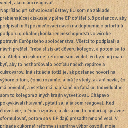
vedel, ako mám reagovať.
Napríklad pri schvaľovaní ústavy EÚ som na základe
prebiehajúcej diskusie v pléne EP obišiel 3.8 poslancov, aby
podpísali môj pozmeňovací návrh na doplnenie o prioritnú
podporu globálnej konkurencieschopnosti vo výrobe
potravín Európskeho spoločenstva. Všetci to podpísali a
návrh prešiel. Treba si získať dôveru kolegov, a potom sa to
dá. Alebo pri cukornej reforme som vedel, čo by v nej malo
byť, aby to nezhoršovalo pozíciu našich repárov a
cukrovarov. Iná situácia totiž je, ak poslanec hovorí na
výbore o tom, čomu rozumie, a iná je vtedy, ak ani nevie, čo
má povedať, a všetko má napísané na ťaháku. Individuálne
som to kolegom z iných krajín vysvetľoval. Chápavo
pokyvkávali hlavami, pýtali sa, a ja som reagoval. Keď
človek vie, o čom rozpráva, a ak sa mu to podarí aj správne
sformulovať, potom sa v EP dajú presadiť mnohé veci. V
prípade cukornej reformy si agrárny výbor osvojil moje