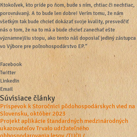
Ktokoľvek, kto príde po ňom, bude s ním, chtiac či nechtiac,
porovnávaný. A to bude len dobre! Verím tomu, že nám
všetkým tak bude chcieť dokázať svoje kvality, presvedčiť
nás o tom, že na to má a bude chcieť zanechať ešte
významnejšiu stopu, ako tento náš doposiaľ jediný zástupca
vo Výbore pre poľnohospodárstvo EP.“
Facebook
Twitter
LinkedIn
Email
Súvisiace články
Príspevok k Storočnici pôdohospodárskych vied na
Slovensku, október 2023
Projekt aplikácie štandardných medzinárodných
ukazovateľov Trvalo udržateľného
obhospodarovania lesov /TUOL/