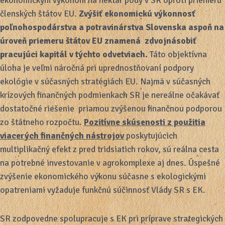
ekonomickým výkonom na hektár pôdy v SR oproti priemeru
členských štátov EU.
Zvýšiť ekonomickú výkonnosť
poľnohospodárstva a potravinárstva Slovenska aspoň na
úroveň priemeru štátov EU znamená zdvojnásobiť
pracujúci kapitál v týchto odvetviach.
Táto objektívna
úloha je veľmi náročná pri uprednostňovaní podpory
ekológie v súčasných stratégiách EU. Najmä v súčasných
krízových finančných podmienkach SR je nereálne očakávať
dostatočné riešenie priamou zvýšenou finančnou podporou
zo štátneho rozpočtu.
Pozitívne skúsenosti z použitia
viacerých finančných nástrojov
poskytujúcich
multiplikačný efekt z pred tridsiatich rokov, sú reálna cesta
na potrebné investovanie v agrokomplexe aj dnes. Úspešné
zvýšenie ekonomického výkonu súčasne s ekologickými
opatreniami vyžaduje funkčnú súčinnosť Vlády SR s EK.
SR zodpovedne spolupracuje s EK pri príprave strategických