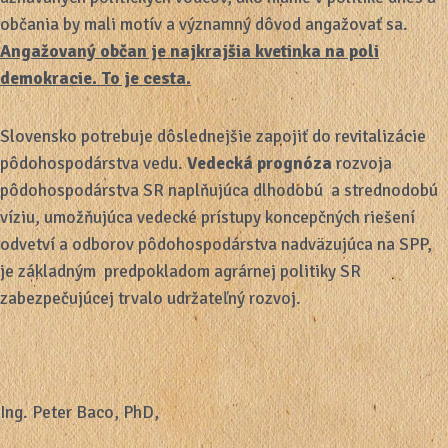
občania by mali motív a významný dôvod angažovať sa.
Angažovaný občan je najkrajšia kvetinka na poli
demokracie. To je cesta.
Slovensko potrebuje dôslednejšie zapojiť do revitalizácie
pôdohospodárstva vedu.
Vedecká prognóza
rozvoja
pôdohospodárstva SR naplňujúca dlhodobú a strednodobú
víziu, umožňujúca vedecké prístupy koncepčných riešení
odvetví a odborov pôdohospodárstva nadväzujúca na SPP,
je základným predpokladom agrárnej politiky SR
zabezpečujúcej trvalo udržateľný rozvoj.
Ing. Peter Baco, PhD,