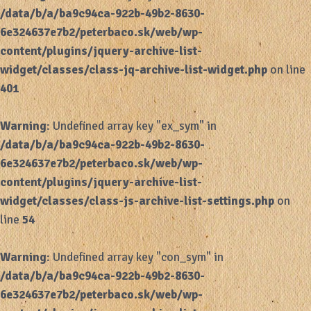
/data/b/a/ba9c94ca-922b-49b2-8630-
6e324637e7b2/peterbaco.sk/web/wp-
content/plugins/jquery-archive-list-
widget/classes/class-jq-archive-list-widget.php
on line
401
Warning
: Undefined array key "ex_sym" in
/data/b/a/ba9c94ca-922b-49b2-8630-
6e324637e7b2/peterbaco.sk/web/wp-
content/plugins/jquery-archive-list-
widget/classes/class-js-archive-list-settings.php
on
line
54
Warning
: Undefined array key "con_sym" in
/data/b/a/ba9c94ca-922b-49b2-8630-
6e324637e7b2/peterbaco.sk/web/wp-