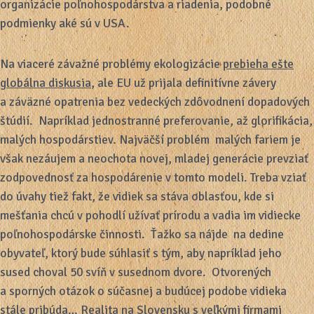
organizácie poľnohospodárstva a riadenia, podobné
podmienky aké sú v USA.
Na viaceré závažné problémy ekologizácie
prebieha ešte
globálna diskusia
, ale EU už prijala definitívne závery
a záväzné opatrenia bez vedeckých zdôvodnení dopadových
štúdií. Napríklad jednostranné preferovanie, až glorifikácia,
malých hospodárstiev. Najväčší problém malých fariem je
však nezáujem a neochota novej, mladej generácie prevziať
zodpovednosť za hospodárenie v tomto modeli. Treba vziať
do úvahy tiež fakt, že vidiek sa stáva oblasťou, kde si
mešťania chcú v pohodlí užívať prírodu a vadia im vidiecke
poľnohospodárske činnosti. Ťažko sa nájde na dedine
obyvateľ, ktorý bude súhlasiť s tým, aby napríklad jeho
sused choval 50 svíň v susednom dvore. Otvorených
a sporných otázok o súčasnej a budúcej podobe vidieka
stále pribúda… Realita na Slovensku s veľkými firmami