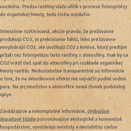
ovzdušia. Predsa rastliny viažu uhlík v procese fotosyntézy
do organickej hmoty, teda čistia ovzdušie.
Intenzívne rozširovaná, akože pravda, že prežúvavce
produkujú CO2, je prekrúcanie faktu, lebo prežúvavce
nevytvárajú CO2, ale uvoľňujú CO2 z krmiva, ktorý predtým
prijali cez fotosyntézu tieto rastliny z atmosféry. Inak by sa
CO2 vrátil tiež späť do atmosféry pri rozklade organickej
hmoty rastlín. Nedostatočne transparentné sú informácie
o tom, že na skleníkovom efekte má najväčší podiel vodná
para. Na jej množstvo v atmosfére nemá človek podstatný
vplyv.
Zavádzajúce a nekompletné informácie,
chýbajúce
dopadové štúdie
porovnávajúce ekologické a konvenčné
hospodárstvo, vyvolávajú neistoty a nestabilitu cieľov