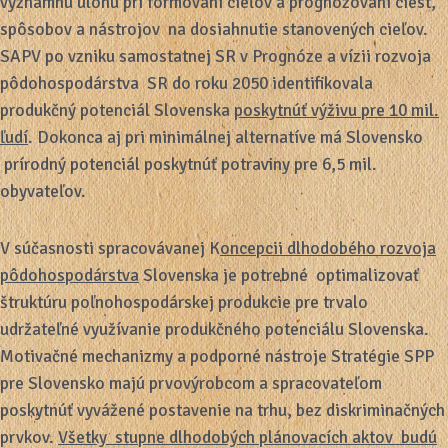
významnú úlohu pri formovaní cieľov a prognózovaní ciest,
spôsobov a nástrojov na dosiahnutie stanovených cieľov.
SAPV po vzniku samostatnej SR v Prognóze a vízii rozvoja
pôdohospodárstva SR do roku 2050 identifikovala
produkčný potenciál Slovenska
poskytnúť výživu pre 10 mil.
ľudí
. Dokonca aj pri minimálnej alternatíve má Slovensko
prírodný potenciál poskytnúť potraviny pre 6,5 mil.
obyvateľov.
V súčasnosti spracovávanej K
oncepcii dlhodobého rozvoja
pôdohospodárstva
Slovenska je potrebné optimalizovať
štruktúru poľnohospodárskej produkcie pre trvalo
udržateľné využívanie produkčného potenciálu Slovenska.
Motivačné mechanizmy a podporné nástroje Stratégie SPP
pre Slovensko majú prvovýrobcom a spracovateľom
poskytnúť vyvážené postavenie na trhu, bez diskriminačných
prvkov.
Všetky stupne dlhodobých plánovacích aktov budú