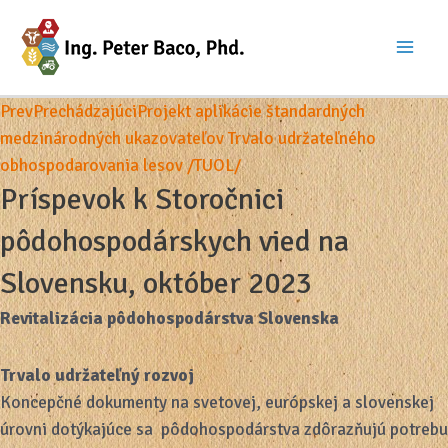
Preskočiť
na
Mai
obsah
Prev
Prechádzajúci
Projekt aplikácie štandardných
Men
medzinárodných ukazovateľov Trvalo udržateľného
obhospodarovania lesov /TUOL/
Príspevok k Storočnici
pôdohospodárskych vied na
Slovensku, október 2023
Revitalizácia pôdohospodárstva Slovenska
Trvalo udržateľný rozvoj
Koncepčné dokumenty na svetovej, európskej a slovenskej
úrovni dotýkajúce sa pôdohospodárstva zdôrazňujú potrebu