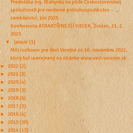
Prednáška Ing. Blahynku na pôde Československej
spoločnosti pre moderné poľnohospodárstvo –
zemědelství, jún 2023.
Konferencia ATRAKTÍVNEJŠÍ VIDIEK, Zvolen, 21. 2.
2023
▼
január (1)
Môj rozhovor pre Veci Verejné zo 16. novembra 2022,
ktorý bol uverejnený na stránke www.veci-verejne.sk
►
2022 (2)
►
2021 (3)
►
2020 (4)
►
2019 (5)
►
2018 (6)
►
2017 (3)
►
2016 (4)
►
2015 (20)
►
2014 (13)