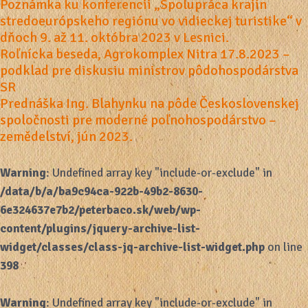
Poznámka ku konferencii „Spolupráca krajín
stredoeurópskeho regiónu vo vidieckej turistike“ v
dňoch 9. až 11. októbra 2023 v Lesnici.
Roľnícka beseda, Agrokomplex Nitra 17.8.2023 –
podklad pre diskusiu ministrov pôdohospodárstva
SR
Prednáška Ing. Blahynku na pôde Československej
spoločnosti pre moderné poľnohospodárstvo –
zemědelství, jún 2023.
Warning
: Undefined array key "include-or-exclude" in
/data/b/a/ba9c94ca-922b-49b2-8630-
6e324637e7b2/peterbaco.sk/web/wp-
content/plugins/jquery-archive-list-
widget/classes/class-jq-archive-list-widget.php
on line
398
Warning
: Undefined array key "include-or-exclude" in