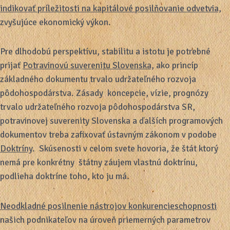
indikovať príležitosti na kapitálové posilňovanie odvetvia,
zvyšujúce ekonomický výkon.
Pre dlhodobú perspektívu, stabilitu a istotu je potrebné
prijať
Potravinovú suverenitu Slovenska,
ako princíp
základného dokumentu trvalo udržateľného rozvoja
pôdohospodárstva. Zásady koncepcie, vízie, prognózy
trvalo udržateľného rozvoja pôdohospodárstva SR,
potravinovej suverenity Slovenska a ďalších programových
dokumentov treba zafixovať ústavným zákonom v podobe
Doktríny
. Skúsenosti v celom svete hovoria, že štát ktorý
nemá pre konkrétny štátny záujem vlastnú doktrínu,
podlieha doktríne toho, kto ju má.
Neodkladné posilnenie nástrojov konkurencieschopnosti
našich podnikateľov na úroveň priemerných parametrov