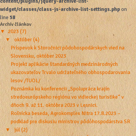
content/plugins/jquery-archive-list-
widget/classes/class-js-archive-list-settings.php
on
line
58
Archív článkov
▼
2023 (7)
▼
október (4)
Príspevok k Storočnici pôdohospodárskych vied na
Slovensku, október 2023
Projekt aplikácie štandardných medzinárodných
ukazovateľov Trvalo udržateľného obhospodarovania
lesov /TUOL/
Poznámka ku konferencii „Spolupráca krajín
stredoeurópskeho regiónu vo vidieckej turistike“ v
dňoch 9. až 11. októbra 2023 v Lesnici.
Roľnícka beseda, Agrokomplex Nitra 17.8.2023 –
podklad pre diskusiu ministrov pôdohospodárstva SR
▼
júl (2)