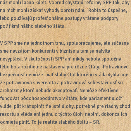
nás mohli lacno kúpiť. Vopred chystajú reformy SPP tak, aby
na nich mohli získať výhody oproti nám. Robia to úspešne,
lebo používajú profesionálne postupy vrátane podpory
politikmi nášho slabého štátu.
V SPP sme na jednotnom trhu, spolupracujeme, ale súčasne
sme navzájom
konkurenti v biznise
a tam sa naivita
nevypláca. V skutočnosti SPP ani nikdy nebola spoločná
lebo bola rozdielne nastavená pre rôzne štáty. Potravinovú
bezpečnosť nemôže mať slabý štát ktorého vláda vyhlasuje
že potravinová suverenita a potravinová sebestačnosť sú
archaizmy ktoré nebude akceptovať. Nemôže efektívne
fungovať pôdohospodárstvo v štáte, kde parlament uloží
vláde päť krát splniť tie isté úlohy, potrebné pre riadny chod
rezortu a vláda ani jednu z týchto úloh neplní, dokonca ich
odmieta plniť. To je realita slabého štátu – SR.