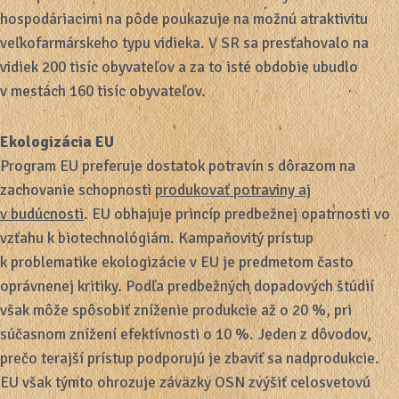
hospodáriacimi na pôde poukazuje na možnú atraktivitu
veľkofarmárskeho typu vidieka. V SR sa presťahovalo na
vidiek 200 tisíc obyvateľov a za to isté obdobie ubudlo
v mestách 160 tisíc obyvateľov.
Ekologizácia EU
Program EU preferuje dostatok potravín s dôrazom na
zachovanie schopnosti
produkovať potraviny aj
v budúcnosti
. EU obhajuje princíp predbežnej opatrnosti vo
vzťahu k biotechnológiám. Kampaňovitý prístup
k problematike ekologizácie v EU je predmetom často
oprávnenej kritiky. Podľa predbežných dopadových štúdií
však môže spôsobiť zníženie produkcie až o 20 %, pri
súčasnom znížení efektívnosti o 10 %. Jeden z dôvodov,
prečo terajší prístup podporujú je zbaviť sa nadprodukcie.
EU však týmto ohrozuje záväzky OSN zvýšiť celosvetovú