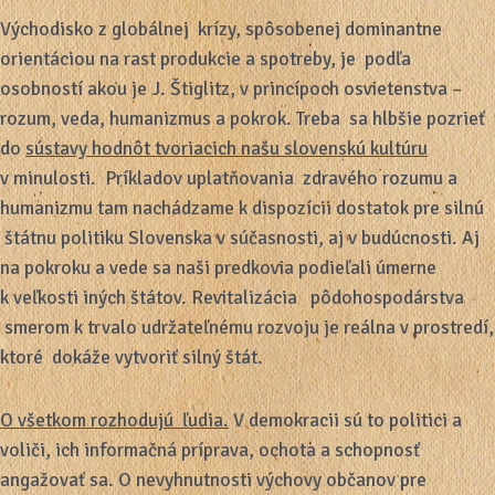
Východisko z globálnej krízy, spôsobenej dominantne
orientáciou na rast produkcie a spotreby, je podľa
osobností akou je J. Štiglitz, v princípoch osvietenstva –
rozum, veda, humanizmus a pokrok. Treba sa hlbšie pozrieť
do
sústavy hodnôt tvoriacich našu slovenskú kultúru
v minulosti. Príkladov uplatňovania zdravého rozumu a
humanizmu tam nachádzame k dispozícii dostatok pre silnú
štátnu politiku Slovenska v súčasnosti, aj v budúcnosti. Aj
na pokroku a vede sa naši predkovia podieľali úmerne
k veľkosti iných štátov. Revitalizácia pôdohospodárstva
smerom k trvalo udržateľnému rozvoju je reálna v prostredí,
ktoré dokáže vytvoriť silný štát.
O všetkom rozhodujú ľudia.
V demokracii sú to politici a
voliči, ich informačná príprava, ochota a schopnosť
angažovať sa. O nevyhnutnosti výchovy občanov pre