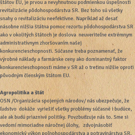
štátov EU, je prvou a nevyhnutnou podmienkou úspešnosti
revitalizácie pôdohospodárstva SR. Bez toho sú všetky
snahy o revitalizáciu neefektívne. Napríklad až desať
násobne nižšia štátna pomoc rezortu pôdohospodárstva SR
ako v okolitých štátoch je doslova neuveriteľne extrémnym
administratívnym zhoršovaním našej
konkurencieschopnosti. Súčasne treba poznamenať, že
výrobné náklady a farmárske ceny ako dominantný faktor
konkurencieschopnosti máme v SR až o tretinu nižšie oproti
pôvodným členským štátom EU.
Agropolitika a štát
OSN /Organizácia spojených národov/ nás ubezpečuje, že
ľudstvo dokáže vyriešiť všetky problémy súčasné i budúce,
ale ak budú priaznivé politiky. Povzbudzuje nás to. Sme si
vedomí mimoriadne náročnej úlohy, zdvojnásobiť
ekonomický výkon poľnohospodárstva a potravinárstva SR,