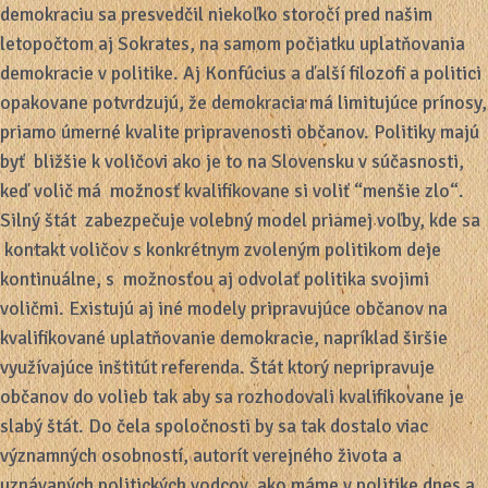
demokraciu sa presvedčil niekoľko storočí pred našim
letopočtom aj Sokrates, na samom počiatku uplatňovania
demokracie v politike. Aj Konfúcius a ďalší filozofi a politici
opakovane potvrdzujú, že demokracia má limitujúce prínosy,
priamo úmerné kvalite pripravenosti občanov. Politiky majú
byť bližšie k voličovi ako je to na Slovensku v súčasnosti,
keď volič má možnosť kvalifikovane si voliť “menšie zlo“.
Silný štát zabezpečuje volebný model priamej voľby, kde sa
kontakt voličov s konkrétnym zvoleným politikom deje
kontinuálne, s možnosťou aj odvolať politika svojimi
voličmi. Existujú aj iné modely pripravujúce občanov na
kvalifikované uplatňovanie demokracie, napríklad širšie
využívajúce inštitút referenda. Štát ktorý nepripravuje
občanov do volieb tak aby sa rozhodovali kvalifikovane je
slabý štát. Do čela spoločnosti by sa tak dostalo viac
významných osobností, autorít verejného života a
uznávaných politických vodcov, ako máme v politike dnes a