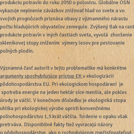
produkciu potravín do roku 2050 o polovicu. Globálne OSN
vykazuje neplnenie záväzkov znižovať hlad vo svete a vo
svojich prognózach priznáva obavy z významného nárastu
počtu hladujúcich obyvateľov zemegule. Zvýšený tlak na rast
produkcie potravín v iných častiach sveta, vyvolá zhoršenie
skleníkovej stopy znížením výmery lesov pre pestovanie
poľných plodín.
Významná časť autorít v tejto problematike má konkrétne
argumenty spochybňujúce
prístup EK
v ekologizácii
pôdohospodárstva EU. Pri ekologickom hospodárení je
spotreba energie na jeden hektár síce menšia, ale pokles
úrody je väčší. V konečnom dôsledku je ekologická stopa
uhlíka pri ekologickej výrobe oproti konvenčnému
poľnohospodárstvu 1,5 krát väčšia. Tvrdenie o opaku však
pretrváva. Disponibilné fakty tiež vyvracajú názory
o pôdohospodárstve, ako o rozhodujúcom znečisťovateľovi