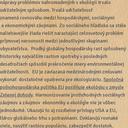
nápravy problémov nahromadených v ekológii trvalo
udržateľným spôsobom. Trvalá udržateľnosť
znamená rovnováhu medzi hospodárskymi, sociálnymi
a ekonomickými záujmami. Zo sociálneho hľadiska sa stále
naliehavejšie žiada riešiť narastajúci celosvetový problém
príjmovej nerovnosti medzi jednotlivými skupinami
obyvateľstva. Prudký globálny hospodársky rast spôsobený
historicky najväčším rastom spotreby v posledných
desaťročiach spôsobil prekročenie miery environmentálnej
udržateľnosti. EU je zaviazaná medzinárodnými zmluvami
vykonať dostatočné opatrenia pre ekologizáciu.
Spoločná
poľnohospodárska politika EU
posilňuje ekológiu v zmysle
Zelenej dohody
. Harmonizovanie protichodných sociálnych
záujmov a záujmov ekonomiky a ekológie nie je vôbec
jednoduché. Ukazujú to aj rozdielne prístupy USA a EU,
lídrov globálneho trhu s potravinami. Deklarujú rovnaké
ciele, nasýtiť rastúcu populáciu, zabezpečiť dostatok