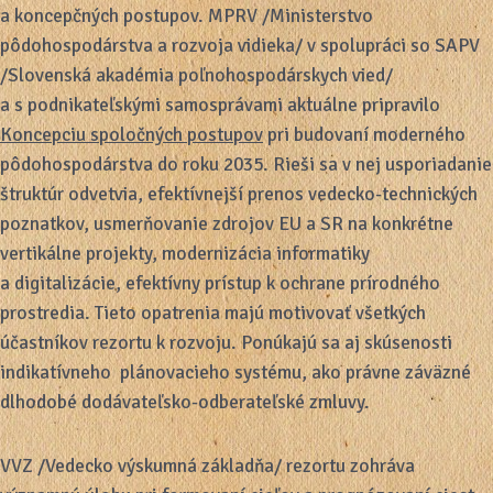
a koncepčných postupov. MPRV /Ministerstvo
pôdohospodárstva a rozvoja vidieka/ v spolupráci so SAPV
/Slovenská akadémia poľnohospodárskych vied/
a s podnikateľskými samosprávami aktuálne pripravilo
Koncepciu spoločných postupov
pri budovaní moderného
pôdohospodárstva do roku 2035. Rieši sa v nej usporiadanie
štruktúr odvetvia, efektívnejší prenos vedecko-technických
poznatkov, usmerňovanie zdrojov EU a SR na konkrétne
vertikálne projekty, modernizácia informatiky
a digitalizácie, efektívny prístup k ochrane prírodného
prostredia. Tieto opatrenia majú motivovať všetkých
účastníkov rezortu k rozvoju. Ponúkajú sa aj skúsenosti
indikatívneho plánovacieho systému, ako právne záväzné
dlhodobé dodávateľsko-odberateľské zmluvy.
VVZ /Vedecko výskumná základňa/ rezortu zohráva