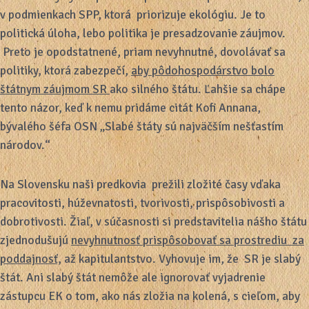
v podmienkach SPP, ktorá priorizuje ekológiu. Je to
politická úloha, lebo politika je presadzovanie záujmov.
Preto je opodstatnené, priam nevyhnutné, dovolávať sa
politiky, ktorá zabezpečí,
aby pôdohospodárstvo bolo
štátnym záujmom SR
ako silného štátu. Ľahšie sa chápe
tento názor, keď k nemu pridáme citát Kofi Annana,
bývalého šéfa OSN „Slabé štáty sú najväčším nešťastím
národov.“
Na Slovensku naši predkovia prežili zložité časy vďaka
pracovitosti, húževnatosti, tvorivosti, prispôsobivosti a
dobrotivosti. Žiaľ, v súčasnosti si predstavitelia nášho štátu
zjednodušujú
nevyhnutnosť prispôsobovať sa prostrediu za
poddajnosť,
až kapitulantstvo. Vyhovuje im, že SR je slabý
štát. Ani slabý štát nemôže ale ignorovať vyjadrenie
zástupcu EK o tom, ako nás zložia na kolená, s cieľom, aby