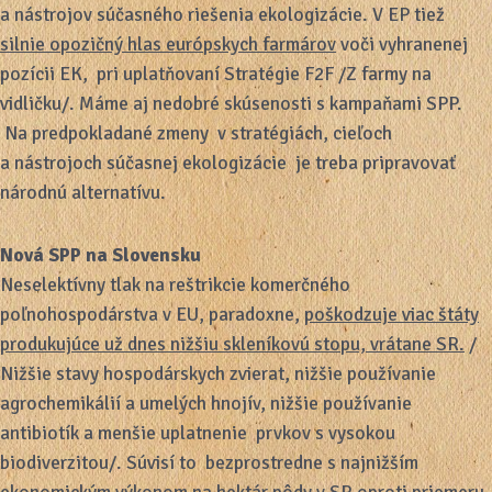
a nástrojov súčasného riešenia ekologizácie. V EP tiež
silnie opozičný hlas európskych farmárov
voči vyhranenej
pozícii EK, pri uplatňovaní Stratégie F2F /Z farmy na
vidličku/. Máme aj nedobré skúsenosti s kampaňami SPP.
Na predpokladané zmeny v stratégiách, cieľoch
a nástrojoch súčasnej ekologizácie je treba pripravovať
národnú alternatívu.
Nová SPP na Slovensku
Neselektívny tlak na reštrikcie komerčného
poľnohospodárstva v EU, paradoxne,
poškodzuje viac štáty
produkujúce už dnes nižšiu skleníkovú stopu, vrátane SR.
/
Nižšie stavy hospodárskych zvierat, nižšie používanie
agrochemikálií a umelých hnojív, nižšie používanie
antibiotík a menšie uplatnenie prvkov s vysokou
biodiverzitou/. Súvisí to bezprostredne s najnižším