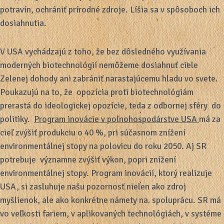
potravín, ochrániť prírodné zdroje. Líšia sa v spôsoboch ich
dosiahnutia.
V USA vychádzajú z toho, že bez dôsledného využívania
moderných biotechnológií nemôžeme dosiahnuť ciele
Zelenej dohody ani zabrániť narastajúcemu hladu vo svete.
Poukazujú na to, že opozícia proti biotechnológiám
prerastá do ideologickej opozície, teda z odbornej sféry do
politiky.
Program inovácie v poľnohospodárstve USA
má za
cieľ zvýšiť produkciu o 40 %, pri súčasnom znížení
environmentálnej stopy na polovicu do roku 2050. Aj SR
potrebuje významne zvýšiť výkon, popri znížení
environmentálnej stopy. Program inovácií, ktorý realizuje
USA, si zasluhuje našu pozornosť nielen ako zdroj
myšlienok, ale ako konkrétne námety na spoluprácu. SR má
vo veľkosti fariem, v aplikovaných technológiách, v systéme