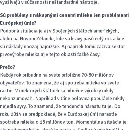
využívajú v súčasnosti neštandardné nástroje.
Sú problémy s nákupnými cenami mlieka len problémami
Európskej únie?
Podobná situácia je aj v Spojených štátoch amerických,
alebo na Novom Zélande, kde sa kravy pasú celý rok a kde
sú náklady naozaj najnižšie. Aj napriek tomu zažíva sektor
prvovýroby mlieka aj v tejto oblasti ťažké časy.
Prečo?
Každý rok pribudne na svete približne 70-80 miliónov
obyvateľov. To znamená, že aj spotreba mlieka vo svete
rastie. V niektorých štátoch sa mliečne výrobky nikdy
nekonzumovali. Napríklad v Číne polovica populácie nikdy
nejedla syry. To znamená, že tendencia nárastu tu je. Do
roku 2014 sa predpokladá, že v Európskej únii narastie
spotreba mlieka o 15 miliónov ton. Momentálna situácia je
ale prejavom krízy, ktorá tu nastala. Ľudia sú opatrnejší a