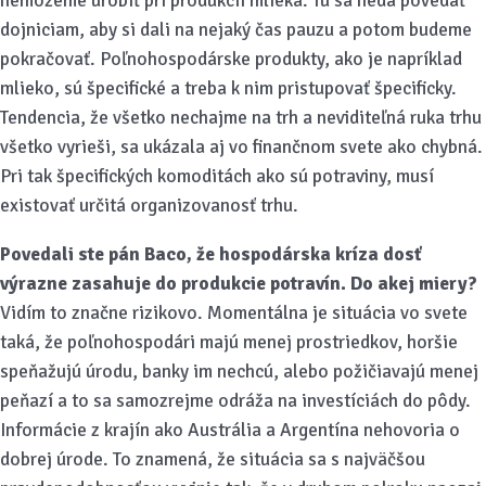
nemôžeme urobiť pri produkcii mlieka. Tu sa nedá povedať
dojniciam, aby si dali na nejaký čas pauzu a potom budeme
pokračovať. Poľnohospodárske produkty, ako je napríklad
mlieko, sú špecifické a treba k nim pristupovať špecificky.
Tendencia, že všetko nechajme na trh a neviditeľná ruka trhu
všetko vyrieši, sa ukázala aj vo finančnom svete ako chybná.
Pri tak špecifických komoditách ako sú potraviny, musí
existovať určitá organizovanosť trhu.
Povedali ste pán Baco, že hospodárska kríza dosť
výrazne zasahuje do produkcie potravín. Do akej miery?
Vidím to značne rizikovo. Momentálna je situácia vo svete
taká, že poľnohospodári majú menej prostriedkov, horšie
speňažujú úrodu, banky im nechcú, alebo požičiavajú menej
peňazí a to sa samozrejme odráža na investíciách do pôdy.
Informácie z krajín ako Austrália a Argentína nehovoria o
dobrej úrode. To znamená, že situácia sa s najväčšou