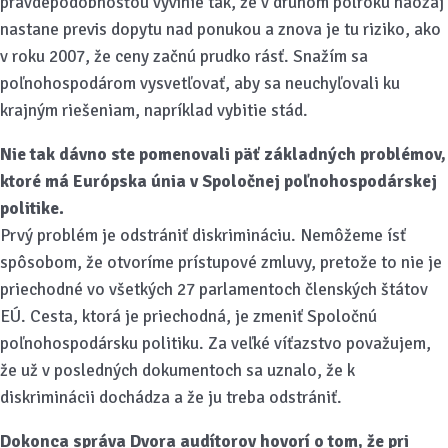
pravdepodobnosťou vyvinie tak, že v druhom polroku naozaj
nastane previs dopytu nad ponukou a znova je tu riziko, ako
v roku 2007, že ceny začnú prudko rásť. Snažím sa
poľnohospodárom vysvetľovať, aby sa neuchyľovali ku
krajným riešeniam, napríklad vybitie stád.
Nie tak dávno ste pomenovali päť základných problémov,
ktoré má Európska únia v Spoločnej poľnohospodárskej
politike.
Prvý problém je odstrániť diskrimináciu. Nemôžeme ísť
spôsobom, že otvoríme prístupové zmluvy, pretože to nie je
priechodné vo všetkých 27 parlamentoch členských štátov
EÚ. Cesta, ktorá je priechodná, je zmeniť Spoločnú
poľnohospodársku politiku. Za veľké víťazstvo považujem,
že už v posledných dokumentoch sa uznalo, že k
diskriminácii dochádza a že ju treba odstrániť.
Dokonca správa Dvora audítorov hovorí o tom, že pri