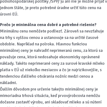
poľnohospodárskej politiky /SPP/ ju ani nie je možné prijať v
jednom štáte, je preto potrebné úradne určiť túto cenu na
úrovni EÚ.
Prečo je minimálna cena dobré a potrebné riešenie?
Minimálnu cenu nemôžete podliezť. Zároveň sa nevzťahuje
na trhy s vyššou cenou a ustanovuje sa na určité časové
obdobie. Napríklad na polroka. Hlavnou funkciou
minimálnej ceny je nahradiť neprimeranú cenu, za ktorú sa
považuje cena, ktorá nedosahuje ekonomicky oprávnené
náklady. Takéto neprimerané ceny za surové kravské mlieko
platia v EÚ už niekoľko mesiacov a čo je najrizikovejšie, s
tendenciou ďalšieho otvárania nožníc medzi cenou a
nákladmi.
Ďalším dôvodom pre určenie takejto minimálnej ceny je
mimoriadna trhová situácia, keď prvovýrobcovia nemôžu
dočasne zastaviť výrobu, ani skladovať mlieko a sú nútení