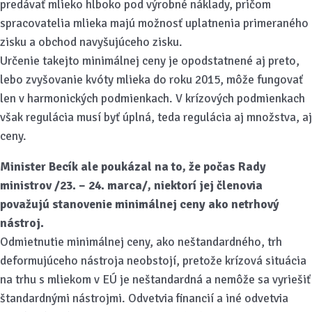
predávať mlieko hlboko pod výrobné náklady, pričom
spracovatelia mlieka majú možnosť uplatnenia primeraného
zisku a obchod navyšujúceho zisku.
Určenie takejto minimálnej ceny je opodstatnené aj preto,
lebo zvyšovanie kvóty mlieka do roku 2015, môže fungovať
len v harmonických podmienkach. V krízových podmienkach
však regulácia musí byť úplná, teda regulácia aj množstva, aj
ceny.
Minister Becík ale poukázal na to, že počas Rady
ministrov /23. – 24. marca/, niektorí jej členovia
považujú stanovenie minimálnej ceny ako netrhový
nástroj.
Odmietnutie minimálnej ceny, ako neštandardného, trh
deformujúceho nástroja neobstojí, pretože krízová situácia
na trhu s mliekom v EÚ je neštandardná a nemôže sa vyriešiť
štandardnými nástrojmi. Odvetvia financií a iné odvetvia