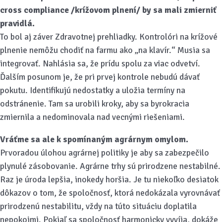
cross compliance /krížovom plnení/ by sa mali zmierniť
pravidlá.
To bol aj záver Zdravotnej prehliadky. Kontrolóri na krížové
plnenie nemôžu chodiť na farmu ako „na klavír.“ Musia sa
integrovať. Nahlásia sa, že prídu spolu za viac odvetví.
Ďalším posunom je, že pri prvej kontrole nebudú dávať
pokutu. Identifikujú nedostatky a uložia termíny na
odstránenie. Tam sa urobili kroky, aby sa byrokracia
zmiernila a nedominovala nad vecnými riešeniami.
Vráťme sa ale k spomínaným agrárnym omylom.
Prvoradou úlohou agrárnej politiky je aby sa zabezpečilo
plynulé zásobovanie. Agrárne trhy sú prirodzene nestabilné.
Raz je úroda lepšia, inokedy horšia. Je tu niekoľko desiatok
dôkazov o tom, že spoločnosť, ktorá nedokázala vyrovnávať
prirodzenú nestabilitu, vždy na túto situáciu doplatila
nepokojmi. Pokiaľ sa spoločnosť harmonicky vyvíja, dokáže