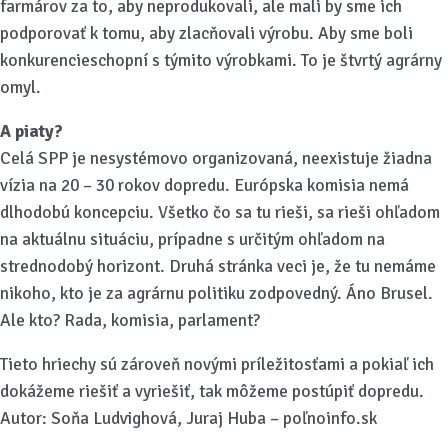
farmárov za to, aby neprodukovali, ale mali by sme ich
podporovať k tomu, aby zlacňovali výrobu. Aby sme boli
konkurencieschopní s týmito výrobkami. To je štvrtý agrárny
omyl.
A piaty?
Celá SPP je nesystémovo organizovaná, neexistuje žiadna
vízia na 20 – 30 rokov dopredu. Európska komisia nemá
dlhodobú koncepciu. Všetko čo sa tu rieši, sa rieši ohľadom
na aktuálnu situáciu, prípadne s určitým ohľadom na
strednodobý horizont. Druhá stránka veci je, že tu nemáme
nikoho, kto je za agrárnu politiku zodpovedný. Áno Brusel.
Ale kto? Rada, komisia, parlament?
Tieto hriechy sú zároveň novými príležitosťami a pokiaľ ich
dokážeme riešiť a vyriešiť, tak môžeme postúpiť dopredu.
Autor: Soňa Ludvighová, Juraj Huba – poľnoinfo.sk