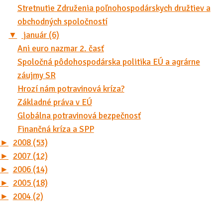
Stretnutie Združenia poľnohospodárskych družtiev a
obchodných spoločností
▼
január (6)
Ani euro nazmar 2. časť
Spoločná pôdohospodárska politika EÚ a agrárne
záujmy SR
Hrozí nám potravinová kríza?
Základné práva v EÚ
Globálna potravinová bezpečnosť
Finančná kríza a SPP
►
2008 (53)
►
2007 (12)
►
2006 (14)
►
2005 (18)
►
2004 (2)