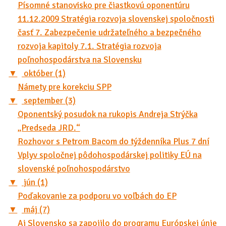
Písomné stanovisko pre čiastkovú oponentúru
11.12.2009 Stratégia rozvoja slovenskej spoločnosti
časť 7. Zabezpečenie udržateľného a bezpečného
rozvoja kapitoly 7.1. Stratégia rozvoja
poľnohospodárstva na Slovensku
▼
október (1)
Námety pre korekciu SPP
▼
september (3)
Oponentský posudok na rukopis Andreja Strýčka
„Predseda JRD.“
Rozhovor s Petrom Bacom do týždenníka Plus 7 dní
Vplyv spoločnej pôdohospodárskej politiky EÚ na
slovenské poľnohospodárstvo
▼
jún (1)
Poďakovanie za podporu vo voľbách do EP
▼
máj (7)
Aj Slovensko sa zapojilo do programu Európskej únie