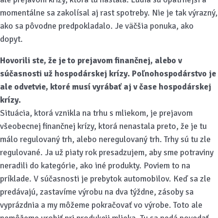
momentálne sa zakolísal aj rast spotreby. Nie je tak výrazný,
ako sa pôvodne predpokladalo. Je väčšia ponuka, ako
dopyt.
Hovorili ste, že je to prejavom finančnej, alebo v
súčasnosti už hospodárskej krízy. Poľnohospodárstvo je
ale odvetvie, ktoré musí vyrábať aj v čase hospodárskej
krízy.
Situácia, ktorá vznikla na trhu s mliekom, je prejavom
všeobecnej finančnej krízy, ktorá nenastala preto, že je tu
málo regulovaný trh, alebo neregulovaný trh. Trhy sú tu zle
regulované. Ja už piaty rok presadzujem, aby sme potraviny
neradili do kategórie, ako iné produkty. Poviem to na
príklade. V súčasnosti je prebytok automobilov. Keď sa zle
predávajú, zastavíme výrobu na dva týždne, zásoby sa
vyprázdnia a my môžeme pokračovať vo výrobe. Toto ale