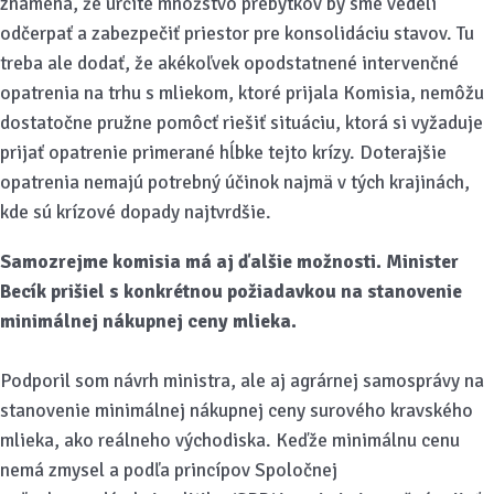
znamená, že určité množstvo prebytkov by sme vedeli
odčerpať a zabezpečiť priestor pre konsolidáciu stavov. Tu
treba ale dodať, že akékoľvek opodstatnené intervenčné
opatrenia na trhu s mliekom, ktoré prijala Komisia, nemôžu
dostatočne pružne pomôcť riešiť situáciu, ktorá si vyžaduje
prijať opatrenie primerané hĺbke tejto krízy. Doterajšie
opatrenia nemajú potrebný účinok najmä v tých krajinách,
kde sú krízové dopady najtvrdšie.
Samozrejme komisia má aj ďalšie možnosti. Minister
Becík prišiel s konkrétnou požiadavkou na stanovenie
minimálnej nákupnej ceny mlieka.
Podporil som návrh ministra, ale aj agrárnej samosprávy na
stanovenie minimálnej nákupnej ceny surového kravského
mlieka, ako reálneho východiska. Keďže minimálnu cenu
nemá zmysel a podľa princípov Spoločnej