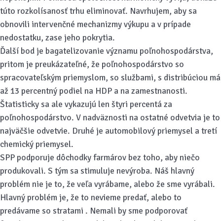
túto rozkolísanosť trhu eliminovať. Navrhujem, aby sa
obnovili intervenčné mechanizmy výkupu a v prípade
nedostatku, zase jeho pokrytia.
Ďalší bod je bagatelizovanie významu poľnohospodárstva,
pritom je preukázateľné, že poľnohospodárstvo so
spracovateľským priemyslom, so službami, s distribúciou má
až 13 percentný podiel na HDP a na zamestnanosti.
Štatisticky sa ale vykazujú len štyri percentá za
poľnohospodárstvo. V nadväznosti na ostatné odvetvia je to
najväčšie odvetvie. Druhé je automobilový priemysel a tretí
chemický priemysel.
SPP podporuje dôchodky farmárov bez toho, aby niečo
produkovali. S tým sa stimuluje nevýroba. Náš hlavný
problém nie je to, že veľa vyrábame, alebo že sme vyrábali.
Hlavný problém je, že to nevieme predať, alebo to
predávame so stratami . Nemali by sme podporovať