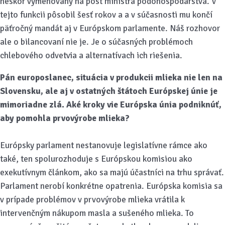
neskôr vymenovaný na post ministra pôdohospodárstva. V
tejto funkcii pôsobil šesť rokov a a v súčasnosti mu končí
päťročný mandát aj v Európskom parlamente. Náš rozhovor
ale o bilancovaní nie je. Je o súčasných problémoch
chlebového odvetvia a alternatívach ich riešenia.
Pán europoslanec, situácia v produkcii mlieka nie len na
Slovensku, ale aj v ostatných štátoch Európskej únie je
mimoriadne zlá. Aké kroky vie Európska únia podniknúť,
aby pomohla prvovýrobe mlieka?
Európsky parlament nestanovuje legislatívne rámce ako
také, ten spolurozhoduje s Európskou komisiou ako
exekutívnym článkom, ako sa majú účastníci na trhu správať.
Parlament nerobí konkrétne opatrenia. Európska komisia sa
v prípade problémov v prvovýrobe mlieka vrátila k
intervenčným nákupom masla a sušeného mlieka. To