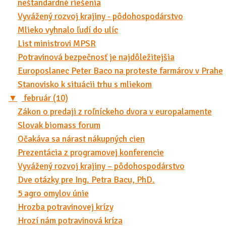
neštandardné riešenia
Vyvážený rozvoj krajiny - pôdohospodárstvo
Mlieko vyhnalo ľudí do ulíc
List ministrovi MPSR
Potravinová bezpečnosť je najdôležitejšia
Europoslanec Peter Baco na proteste farmárov v Prahe
Stanovisko k situácii trhu s mliekom
▼
február (10)
Zákon o predaji z roľníckeho dvora v europalamente
Slovak biomass forum
Očakáva sa nárast nákupných cien
Prezentácia z programovej konferencie
Vyvážený rozvoj krajiny – pôdohospodárstvo
Dve otázky pre Ing. Petra Bacu, PhD.
5 agro omylov únie
Hrozba potravinovej krízy
Hrozí nám potravinová kríza