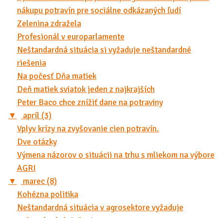
nákupu potravín pre sociálne odkázaných ľudí
Zelenina zdražela
Profesionál v europarlamente
Neštandardná situácia si vyžaduje neštandardné
riešenia
Na počesť Dňa matiek
Deň matiek sviatok jeden z najkrajších
Peter Baco chce znížiť dane na potraviny
▼
apríl (3)
Vplyv krízy na zvyšovanie cien potravín.
Dve otázky
Výmena názorov o situácii na trhu s mliekom na výbore
AGRI
▼
marec (8)
Kohézna politika
Neštandardná situácia v agrosektore vyžaduje