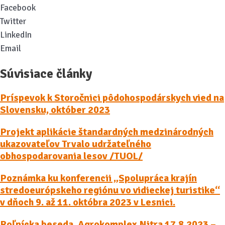
Facebook
Twitter
LinkedIn
Email
Súvisiace články
Príspevok k Storočnici pôdohospodárskych vied na
Slovensku, október 2023
Projekt aplikácie štandardných medzinárodných
ukazovateľov Trvalo udržateľného
obhospodarovania lesov /TUOL/
Poznámka ku konferencii „Spolupráca krajín
stredoeurópskeho regiónu vo vidieckej turistike“
v dňoch 9. až 11. októbra 2023 v Lesnici.
Roľnícka beseda, Agrokomplex Nitra 17.8.2023 –