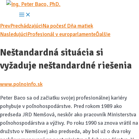
Preskočiť
na
Main
Menu
obsah
Prev
Prechádzajúci
Na počesť Dňa matiek
Nasledujúci
Profesionál v europarlamente
Ďalšie
Neštandardná situácia si
vyžaduje neštandardné riešenia
www.polnoinfo.sk
Peter Baco sa od začiatku svojej profesionálnej kariéry
pohybuje v poľnohospodárstve. Pred rokom 1989 ako
predseda JRD Nemšová, neskôr ako pracovník Ministerstva
poľnohospodárstva a výživy. Po roku 1990 sa znova vrátil na
družstvo v Nemšovej ako predseda, aby bol už o dva roky