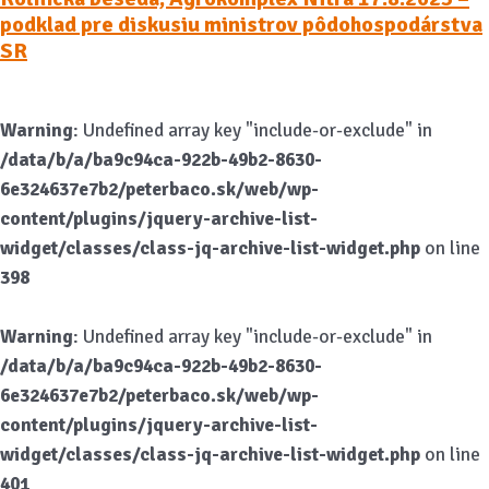
podklad pre diskusiu ministrov pôdohospodárstva
SR
Warning
: Undefined array key "include-or-exclude" in
/data/b/a/ba9c94ca-922b-49b2-8630-
6e324637e7b2/peterbaco.sk/web/wp-
content/plugins/jquery-archive-list-
widget/classes/class-jq-archive-list-widget.php
on line
398
Warning
: Undefined array key "include-or-exclude" in
/data/b/a/ba9c94ca-922b-49b2-8630-
6e324637e7b2/peterbaco.sk/web/wp-
content/plugins/jquery-archive-list-
widget/classes/class-jq-archive-list-widget.php
on line
401