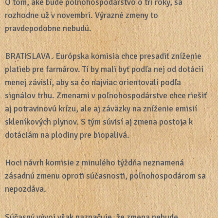
O tom, aké bude poľnohospodárstvo o tri roky, sa
rozhodne už v novembri. Výrazné zmeny to
pravdepodobne nebudú.
BRATISLAVA. Európska komisia chce presadiť zníženie
platieb pre farmárov. Tí by mali byť podľa nej od dotácií
menej závislí, aby sa čo najviac orientovali podľa
signálov trhu. Zmenami v poľnohospodárstve chce riešiť
aj potravinovú krízu, ale aj záväzky na zníženie emisií
skleníkových plynov. S tým súvisí aj zmena postoja k
dotáciám na plodiny pre biopalivá.
Hoci návrh komisie z minulého týždňa neznamená
zásadnú zmenu oproti súčasnosti, poľnohospodárom sa
nepozdáva.
Súčasný vývoj však naznačuje, že zmena nebude