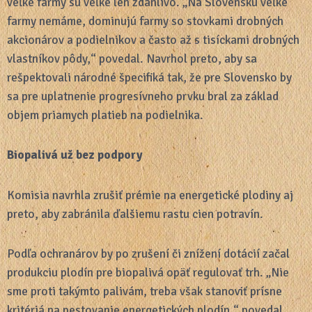
veľké farmy sú veľké len zdanlivo. „Na Slovensku veľké
farmy nemáme, dominujú farmy so stovkami drobných
akcionárov a podielnikov a často až s tisíckami drobných
vlastníkov pôdy,“ povedal. Navrhol preto, aby sa
rešpektovali národné špecifiká tak, že pre Slovensko by
sa pre uplatnenie progresívneho prvku bral za základ
objem priamych platieb na podielnika.
Biopalivá už bez podpory
Komisia navrhla zrušiť prémie na energetické plodiny aj
preto, aby zabránila ďalšiemu rastu cien potravín.
Podľa ochranárov by po zrušení či znížení dotácií začal
produkciu plodín pre biopalivá opäť regulovať trh. „Nie
sme proti takýmto palivám, treba však stanoviť prísne
kritériá na pestovanie energetických plodín,“ povedal