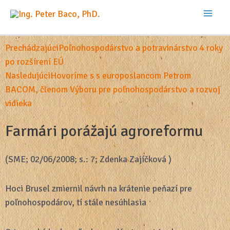
Prechádzajúci
Poľnohospodárstvo a potravinárstvo 4 roky
po rozšírení EÚ
Nasledujúci
Hovoríme s s europoslancom Petrom
BACOM, členom Výboru pre poľnohospodárstvo a rozvoj
vidieka
Farmári porážajú agroreformu
(SME; 02/06/2008; s.: 7; Zdenka Zajíčková )
Hoci Brusel zmiernil návrh na krátenie peňazí pre
poľnohospodárov, tí stále nesúhlasia