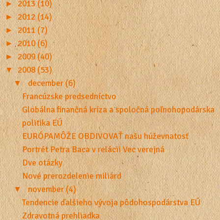
►
2013 (10)
►
2012 (14)
►
2011 (7)
►
2010 (6)
►
2009 (40)
▼
2008 (53)
▼
december (6)
Francúzske predsedníctvo
Globálna finančná kríza a spoločná poľnohopodárska
politika EÚ
EURÓPAMÔŽE OBDIVOVAŤ našu húževnatosť
Portrét Petra Baca v relácii Vec verejná
Dve otázky
Nové prerozdelenie miliárd
▼
november (4)
Tendencie ďalšieho vývoja pôdohospodárstva EÚ
Zdravotná prehliadka