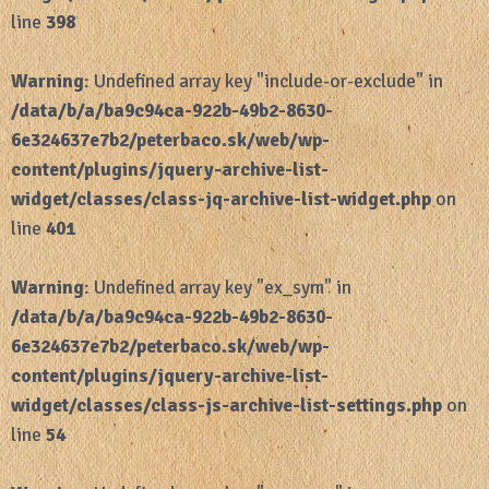
line
398
Warning
: Undefined array key "include-or-exclude" in
/data/b/a/ba9c94ca-922b-49b2-8630-
6e324637e7b2/peterbaco.sk/web/wp-
content/plugins/jquery-archive-list-
widget/classes/class-jq-archive-list-widget.php
on
line
401
Warning
: Undefined array key "ex_sym" in
/data/b/a/ba9c94ca-922b-49b2-8630-
6e324637e7b2/peterbaco.sk/web/wp-
content/plugins/jquery-archive-list-
widget/classes/class-js-archive-list-settings.php
on
line
54