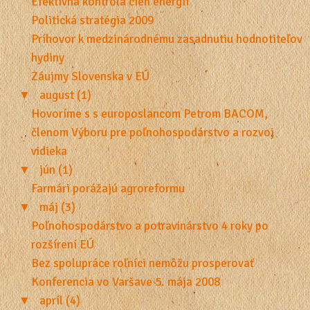
Efektívna kontrola cien energií
Politická stratégia 2009
Príhovor k medzinárodnému zasadnutiu hodnotiteľov
hydiny
Záujmy Slovenska v EÚ
▼
august (1)
Hovoríme s s europoslancom Petrom BACOM,
členom Výboru pre poľnohospodárstvo a rozvoj
vidieka
▼
jún (1)
Farmári porážajú agroreformu
▼
máj (3)
Poľnohospodárstvo a potravinárstvo 4 roky po
rozšírení EÚ
Bez spolupráce roľníci nemôžu prosperovať
Konferencia vo Varšave 5. mája 2008
▼
apríl (4)