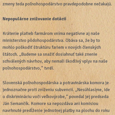
zmeny teda poľnohospodárstvo pravdepodobne nečakajú.
Nepopulárne znižovanie dotácií
Krátenie platieb farmárom vníma negatívne aj naše
ministerstvo pôdohospodárstva. Obáva sa, že by to
mohlo poškodiť štruktúru fariem v nových členských
štátoch. „Budeme sa snažiť dosiahnuť také znenie
schválených návrhov, aby nemali škodlivý vplyv na naše
poľnohospodárstvo,“ tvrdí.
Slovenská poľnohospodárska a potravinárska komora je
jednoznačne proti zníženiu subvencií. „Nesúhlasíme, ide
o diskrimináciu voči veľkovýrobe,“ povedal jej predseda
Ján Semančík. Komore sa nepozdáva ani komisiou
navrhnuté predĺženie jednotnej platby na plochu do roku