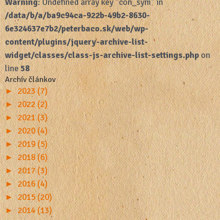
Warning
: Undefined array key "con_sym" in
/data/b/a/ba9c94ca-922b-49b2-8630-
6e324637e7b2/peterbaco.sk/web/wp-
content/plugins/jquery-archive-list-
widget/classes/class-js-archive-list-settings.php
on
line
58
Archív článkov
►
2023 (7)
►
2022 (2)
►
2021 (3)
►
2020 (4)
►
2019 (5)
►
2018 (6)
►
2017 (3)
►
2016 (4)
►
2015 (20)
►
2014 (13)