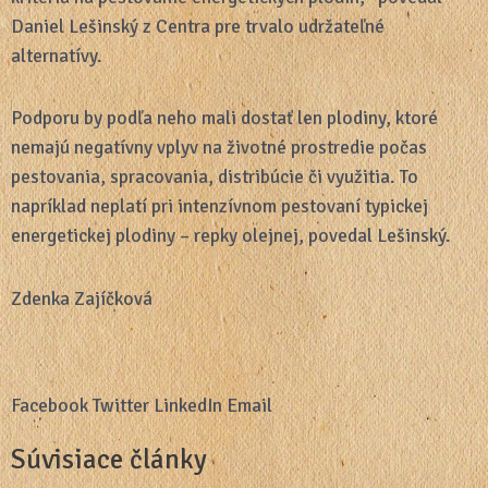
Daniel Lešinský z Centra pre trvalo udržateľné
alternatívy.
Podporu by podľa neho mali dostať len plodiny, ktoré
nemajú negatívny vplyv na životné prostredie počas
pestovania, spracovania, distribúcie či využitia. To
napríklad neplatí pri intenzívnom pestovaní typickej
energetickej plodiny – repky olejnej, povedal Lešinský.
Zdenka Zajíčková
Facebook
Twitter
LinkedIn
Email
Súvisiace články