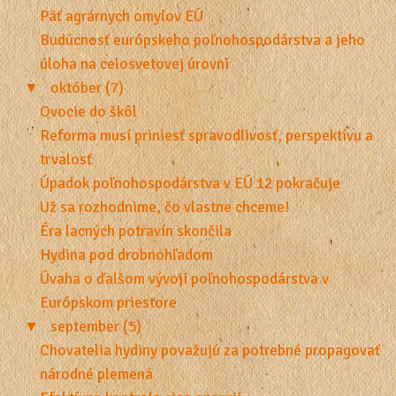
Päť agrárnych omylov EÚ
Budúcnosť európskeho poľnohospodárstva a jeho
úloha na celosvetovej úrovni
▼
október (7)
Ovocie do škôl
Reforma musí priniesť spravodlivosť, perspektívu a
trvalosť
Úpadok poľnohospodárstva v EÚ 12 pokračuje
Už sa rozhodnime, čo vlastne chceme!
Éra lacných potravín skončila
Hydina pod drobnohľadom
Úvaha o ďalšom vývoji poľnohospodárstva v
Európskom priestore
▼
september (5)
Chovatelia hydiny považujú za potrebné propagovať
národné plemená