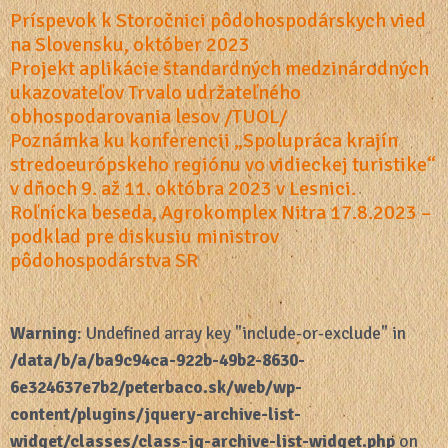
Príspevok k Storočnici pôdohospodárskych vied
na Slovensku, október 2023
Projekt aplikácie štandardných medzinárodných
ukazovateľov Trvalo udržateľného
obhospodarovania lesov /TUOL/
Poznámka ku konferencii „Spolupráca krajín
stredoeurópskeho regiónu vo vidieckej turistike“
v dňoch 9. až 11. októbra 2023 v Lesnici.
Roľnícka beseda, Agrokomplex Nitra 17.8.2023 –
podklad pre diskusiu ministrov
pôdohospodárstva SR
Warning
: Undefined array key "include-or-exclude" in
/data/b/a/ba9c94ca-922b-49b2-8630-
6e324637e7b2/peterbaco.sk/web/wp-
content/plugins/jquery-archive-list-
widget/classes/class-jq-archive-list-widget.php
on