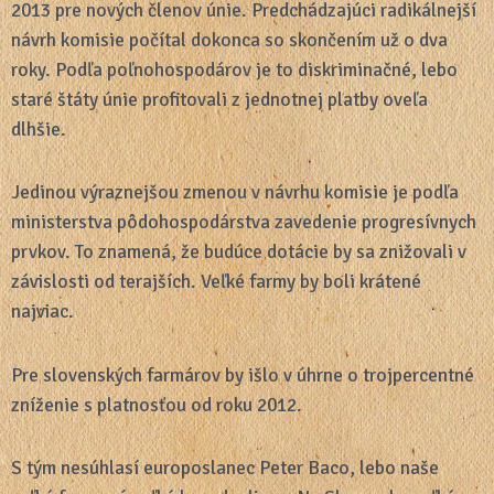
2013 pre nových členov únie. Predchádzajúci radikálnejší
návrh komisie počítal dokonca so skončením už o dva
roky. Podľa poľnohospodárov je to diskriminačné, lebo
staré štáty únie profitovali z jednotnej platby oveľa
dlhšie.
Jedinou výraznejšou zmenou v návrhu komisie je podľa
ministerstva pôdohospodárstva zavedenie progresívnych
prvkov. To znamená, že budúce dotácie by sa znižovali v
závislosti od terajších. Veľké farmy by boli krátené
najviac.
Pre slovenských farmárov by išlo v úhrne o trojpercentné
zníženie s platnosťou od roku 2012.
S tým nesúhlasí europoslanec Peter Baco, lebo naše