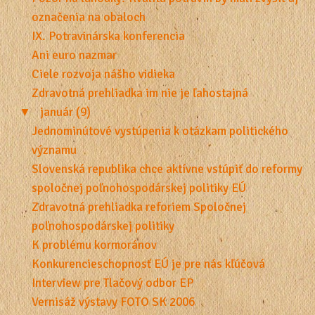
označenia na obaloch
IX. Potravinárska konferencia
Ani euro nazmar
Ciele rozvoja nášho vidieka
Zdravotná prehliadka im nie je ľahostajná
▼
január (9)
Jednominútové vystúpenia k otázkam politického
významu
Slovenská republika chce aktívne vstúpiť do reformy
spoločnej poľnohospodárskej politiky EÚ
Zdravotná prehliadka reforiem Spoločnej
poľnohospodárskej politiky
K problému kormoránov
Konkurencieschopnosť EÚ je pre nás kľúčová
Interview pre Tlačový odbor EP
Vernisáž výstavy FOTO SK 2006