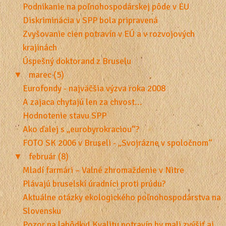
Podnikanie na poľnohospodárskej pôde v EU
Diskriminácia v SPP bola pripravená
Zvyšovanie cien potravín v EÚ a v rozvojových
krajinách
Úspešný doktorand z Bruselu
▼
marec (5)
Eurofondy - najväčšia výzva roka 2008
A zajaca chytajú len za chvost...
Hodnotenie stavu SPP
Ako ďalej s „eurobyrokraciou“?
FOTO SK 2006 v Bruseli - „Svojrázne v spoločnom“
▼
február (8)
Mladí farmári – Valné zhromaždenie v Nitre
Plávajú bruselskí úradníci proti prúdu?
Aktuálne otázky ekologického poľnohospodárstva na
Slovensku
Pozor na lahôdky! Kvalitu potravín by mali zvýšiť aj