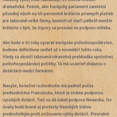
dramatická. Potom, ako Európsky parlament zamietol
pôvodný návrh na 40-percentné krátenie priamych platieb
pre takzvané veľké farmy, komisii už stačí päťkrát menšie
krátenie s tým, že úspory sa presunú na podporu vidieka.
Ako bude o tri roky vyzerať európske poľnohospodárstvo,
budeme definitívne vedieť až v novembri tohto roka.
Vtedy sa skončí takzvaná zdravotná prehliadka spoločnej
poľnohospodárskej politiky. Tá má uzavrieť diskusiu o
dotáciách medzi farmármi.
Navyše, konečné rozhodnutie má padnúť počas
predsedníctva Francúzska, ktoré je známe podporou
vysokých dotácií. Tiež sa dá čakať podpora Nemecka. Do
úvahy budú brané aj protesty členských štátov
predovšetkým proti znižovaniu výšky dotácií. Prevratné