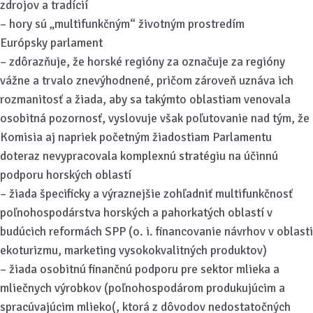
zdrojov a tradícií
– hory sú „multifunkčným“ životným prostredím
Európsky parlament
– zdôrazňuje, že horské regióny za označuje za regióny
vážne a trvalo znevýhodnené, pričom zároveň uznáva ich
rozmanitosť a žiada, aby sa takýmto oblastiam venovala
osobitná pozornosť, vyslovuje však poľutovanie nad tým, že
Komisia aj napriek početným žiadostiam Parlamentu
doteraz nevypracovala komplexnú stratégiu na účinnú
podporu horských oblastí
– žiada špecificky a výraznejšie zohľadniť multifunkčnosť
poľnohospodárstva horských a pahorkatých oblastí v
budúcich reformách SPP (o. i. financovanie návrhov v oblasti
ekoturizmu, marketing vysokokvalitných produktov)
– žiada osobitnú finančnú podporu pre sektor mlieka a
mliečnych výrobkov (poľnohospodárom produkujúcim a
spracúvajúcim mlieko(, ktorá z dôvodov nedostatočných