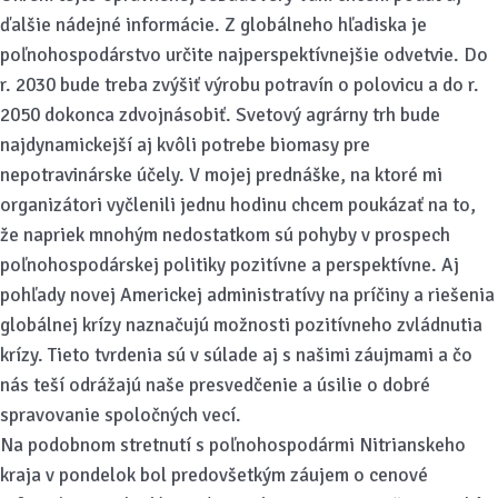
ďalšie nádejné informácie. Z globálneho hľadiska je
poľnohospodárstvo určite najperspektívnejšie odvetvie. Do
r. 2030 bude treba zvýšiť výrobu potravín o polovicu a do r.
2050 dokonca zdvojnásobiť. Svetový agrárny trh bude
najdynamickejší aj kvôli potrebe biomasy pre
nepotravinárske účely. V mojej prednáške, na ktoré mi
organizátori vyčlenili jednu hodinu chcem poukázať na to,
že napriek mnohým nedostatkom sú pohyby v prospech
poľnohospodárskej politiky pozitívne a perspektívne. Aj
pohľady novej Americkej administratívy na príčiny a riešenia
globálnej krízy naznačujú možnosti pozitívneho zvládnutia
krízy. Tieto tvrdenia sú v súlade aj s našimi záujmami a čo
nás teší odrážajú naše presvedčenie a úsilie o dobré
spravovanie spoločných vecí.
Na podobnom stretnutí s poľnohospodármi Nitrianskeho
kraja v pondelok bol predovšetkým záujem o cenové