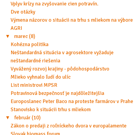
Vplyv krízy na zvyšovanie cien potravín.
Dve otázky
Výmena názorov o situácii na trhu s mliekom na výbore
AGRI
▼
marec (8)
Kohézna politika
Neštandardná situácia v agrosektore vyžaduje
neštandardné riešenia
Vyvážený rozvoj krajiny - pôdohospodárstvo
Mlieko vyhnalo ľudí do ulíc
List ministrovi MPSR
Potravinová bezpečnosť je najdôležitejšia
Europoslanec Peter Baco na proteste farmárov v Prahe
Stanovisko k situácii trhu s mliekom
▼
február (10)
Zákon o predaji z roľníckeho dvora v europalamente
Slovak biomass forum