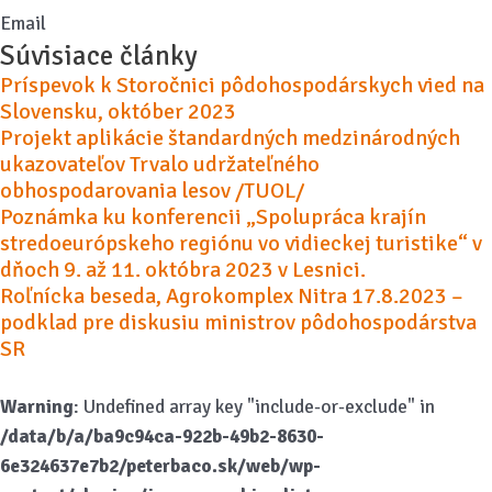
Email
Súvisiace články
Príspevok k Storočnici pôdohospodárskych vied na
Slovensku, október 2023
Projekt aplikácie štandardných medzinárodných
ukazovateľov Trvalo udržateľného
obhospodarovania lesov /TUOL/
Poznámka ku konferencii „Spolupráca krajín
stredoeurópskeho regiónu vo vidieckej turistike“ v
dňoch 9. až 11. októbra 2023 v Lesnici.
Roľnícka beseda, Agrokomplex Nitra 17.8.2023 –
podklad pre diskusiu ministrov pôdohospodárstva
SR
Warning
: Undefined array key "include-or-exclude" in
/data/b/a/ba9c94ca-922b-49b2-8630-
6e324637e7b2/peterbaco.sk/web/wp-