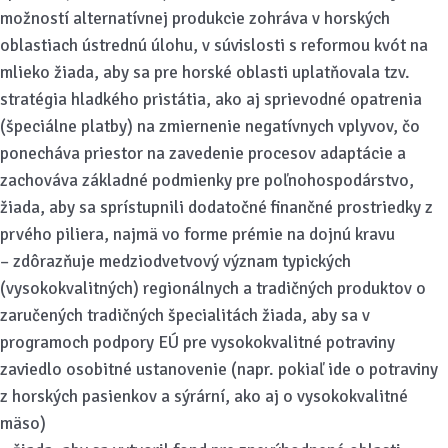
možností alternatívnej produkcie zohráva v horských
oblastiach ústrednú úlohu, v súvislosti s reformou kvót na
mlieko žiada, aby sa pre horské oblasti uplatňovala tzv.
stratégia hladkého pristátia, ako aj sprievodné opatrenia
(špeciálne platby) na zmiernenie negatívnych vplyvov, čo
ponecháva priestor na zavedenie procesov adaptácie a
zachováva základné podmienky pre poľnohospodárstvo,
žiada, aby sa sprístupnili dodatočné finančné prostriedky z
prvého piliera, najmä vo forme prémie na dojnú kravu
– zdôrazňuje medziodvetvový význam typických
(vysokokvalitných) regionálnych a tradičných produktov o
zaručených tradičných špecialitách žiada, aby sa v
programoch podpory EÚ pre vysokokvalitné potraviny
zaviedlo osobitné ustanovenie (napr. pokiaľ ide o potraviny
z horských pasienkov a sýrární, ako aj o vysokokvalitné
mäso)