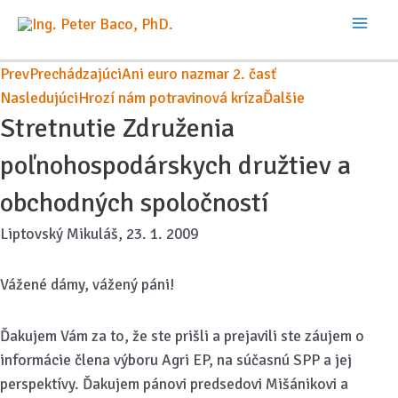
Preskočiť
na
Mai
obsah
Prev
Prechádzajúci
Ani euro nazmar 2. časť
Men
Nasledujúci
Hrozí nám potravinová kríza
Ďalšie
Stretnutie Združenia
poľnohospodárskych družtiev a
obchodných spoločností
Liptovský Mikuláš, 23. 1. 2009
Vážené dámy, vážený páni!
Ďakujem Vám za to, že ste prišli a prejavili ste záujem o
informácie člena výboru Agri EP, na súčasnú SPP a jej
perspektívy. Ďakujem pánovi predsedovi Mišánikovi a