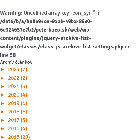
Warning
: Undefined array key "con_sym" in
/data/b/a/ba9c94ca-922b-49b2-8630-
6e324637e7b2/peterbaco.sk/web/wp-
content/plugins/jquery-archive-list-
widget/classes/class-js-archive-list-settings.php
on
line
58
Archív článkov
►
2023 (7)
►
2022 (2)
►
2021 (3)
►
2020 (4)
►
2019 (5)
►
2018 (6)
►
2017 (3)
►
2016 (4)
►
2015 (20)