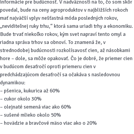
informácie pre budúcnosť. V nadväznosti na to, čo som skôr
povedal, bude na ceny agroproduktov v najbližších rokoch
mať najväčší vplyv nešťastná móda posledných rokov,
„neviditeľnej ruky trhu,“ ktorá sama uriadi trhy a ekonomiku.
Bude trvať niekoľko rokov, kým svet napraví tento omyl a
riadna správa trhov sa obnoví. To znamená že, v
strednodobej budúcnosti rozkolísavosť cien, až násobkami
hore – dole, sa môže opakovať. Čo je dobré, že priemer cien
v budúcom desaťročí oproti priemeru cien v
predchádzajúcom desaťročí sa očakáva s nasledovnou
dynamikou:
– pšenica, kukurica až 60%
– cukor okolo 30%
– olejnaté semená viac ako 60%
– sušené mlieko okolo 50%
– hovädzie a bravčové mäso viac ako o 20%