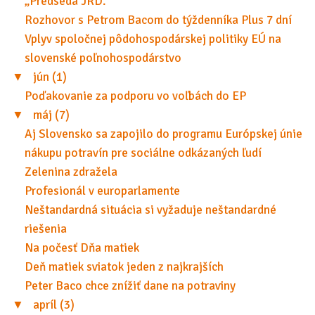
„Predseda JRD.“
Rozhovor s Petrom Bacom do týždenníka Plus 7 dní
Vplyv spoločnej pôdohospodárskej politiky EÚ na
slovenské poľnohospodárstvo
▼
jún (1)
Poďakovanie za podporu vo voľbách do EP
▼
máj (7)
Aj Slovensko sa zapojilo do programu Európskej únie
nákupu potravín pre sociálne odkázaných ľudí
Zelenina zdražela
Profesionál v europarlamente
Neštandardná situácia si vyžaduje neštandardné
riešenia
Na počesť Dňa matiek
Deň matiek sviatok jeden z najkrajších
Peter Baco chce znížiť dane na potraviny
▼
apríl (3)