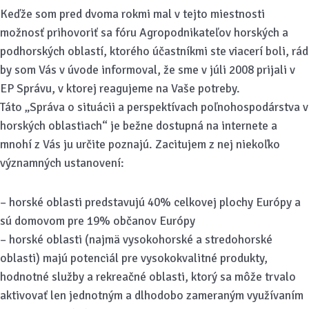
Keďže som pred dvoma rokmi mal v tejto miestnosti
možnosť prihovoriť sa fóru Agropodnikateľov horských a
podhorských oblastí, ktorého účastníkmi ste viacerí boli, rád
by som Vás v úvode informoval, že sme v júli 2008 prijali v
EP Správu, v ktorej reagujeme na Vaše potreby.
Táto „Správa o situácii a perspektívach poľnohospodárstva v
horských oblastiach“ je bežne dostupná na internete a
mnohí z Vás ju určite poznajú. Zacitujem z nej niekoľko
významných ustanovení:
– horské oblasti predstavujú 40% celkovej plochy Európy a
sú domovom pre 19% občanov Európy
– horské oblasti (najmä vysokohorské a stredohorské
oblasti) majú potenciál pre vysokokvalitné produkty,
hodnotné služby a rekreačné oblasti, ktorý sa môže trvalo
aktivovať len jednotným a dlhodobo zameraným využívaním