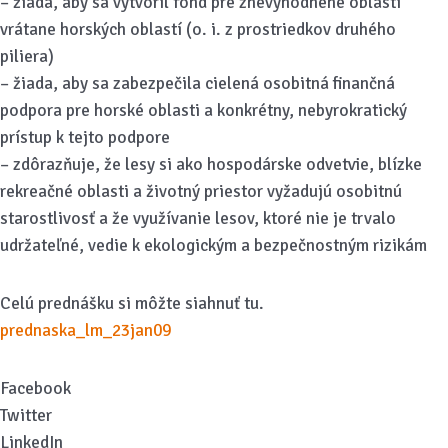
– žiada, aby sa vytvoril fond pre znevýhodnené oblasti
vrátane horských oblastí (o. i. z prostriedkov druhého
piliera)
– žiada, aby sa zabezpečila cielená osobitná finančná
podpora pre horské oblasti a konkrétny, nebyrokratický
prístup k tejto podpore
– zdôrazňuje, že lesy si ako hospodárske odvetvie, blízke
rekreačné oblasti a životný priestor vyžadujú osobitnú
starostlivosť a že využívanie lesov, ktoré nie je trvalo
udržateľné, vedie k ekologickým a bezpečnostným rizikám
Celú prednášku si môžte siahnuť tu.
prednaska_lm_23jan09
Facebook
Twitter
LinkedIn