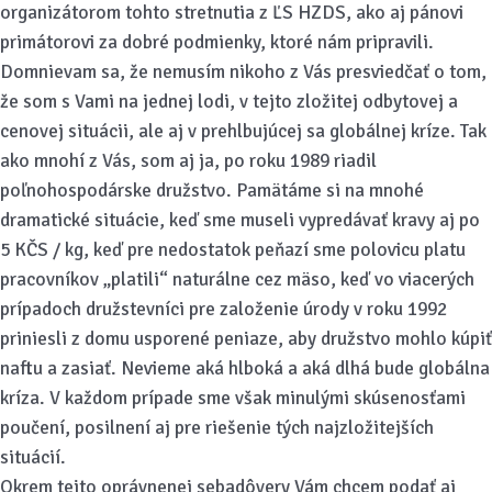
organizátorom tohto stretnutia z ĽS HZDS, ako aj pánovi
primátorovi za dobré podmienky, ktoré nám pripravili.
Domnievam sa, že nemusím nikoho z Vás presviedčať o tom,
že som s Vami na jednej lodi, v tejto zložitej odbytovej a
cenovej situácii, ale aj v prehlbujúcej sa globálnej kríze. Tak
ako mnohí z Vás, som aj ja, po roku 1989 riadil
poľnohospodárske družstvo. Pamätáme si na mnohé
dramatické situácie, keď sme museli vypredávať kravy aj po
5 KČS / kg, keď pre nedostatok peňazí sme polovicu platu
pracovníkov „platili“ naturálne cez mäso, keď vo viacerých
prípadoch družstevníci pre založenie úrody v roku 1992
priniesli z domu usporené peniaze, aby družstvo mohlo kúpiť
naftu a zasiať. Nevieme aká hlboká a aká dlhá bude globálna
kríza. V každom prípade sme však minulými skúsenosťami
poučení, posilnení aj pre riešenie tých najzložitejších
situácií.
Okrem tejto oprávnenej sebadôvery Vám chcem podať aj